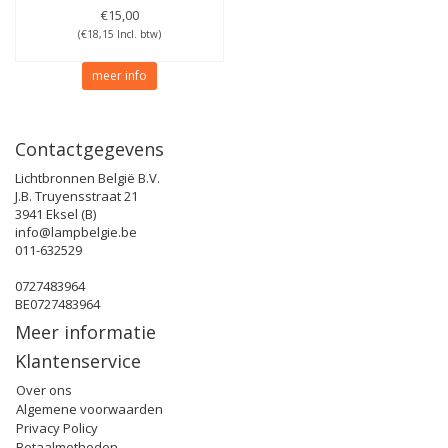
€15,00
(€18,15 Incl. btw)
meer info
Contactgegevens
Lichtbronnen België B.V.
J.B. Truyensstraat 21
3941 Eksel (B)
info@lampbelgie.be
011-632529
0727483964
BE0727483964
Meer informatie
Klantenservice
Over ons
Algemene voorwaarden
Privacy Policy
Betaalmethoden