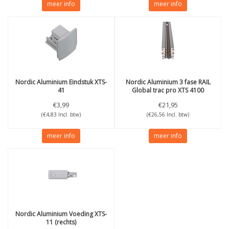
meer info
meer info
Nordic Aluminium
Eindstuk XTS-
Nordic Aluminium
3 fase RAIL
41
Global trac pro XTS 4100
(1meter)
€3,99
€21,95
(€4,83 Incl. btw)
(€26,56 Incl. btw)
meer info
meer info
Nordic Aluminium
Voeding XTS-
11 (rechts)