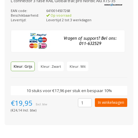
L connector 3 fase RAIL Global trac pro Nordic Alu XTS-35
EAN code:
6410014507268
Beschikbaarheid:
Op voorraad
Levertijd:
Levertijd 2 tot 3 werkdagen
Kleur: Grijs
Kleur: Zwart
Kleur: Wit
10 stuks voor €17,96 per stuk en bespaar 10%
€19,95
In winkelwagen
Excl. btw
(€24,14 Incl. btw)