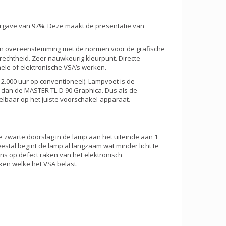
ergave van 97%. Deze maakt de presentatie van
(in overeenstemming met de normen voor de grafische
urechtheid. Zeer nauwkeurig kleurpunt. Directe
ele of elektronische VSA’s werken.
(12.000 uur op conventioneel). Lampvoet is de
 dan de MASTER TL-D 90 Graphica. Dus als de
gelbaar op het juiste voorschakel-apparaat.
e zwarte doorslag in de lamp aan het uiteinde aan 1
eestal begint de lamp al langzaam wat minder licht te
kans op defect raken van het elektronisch
ken welke het VSA belast.