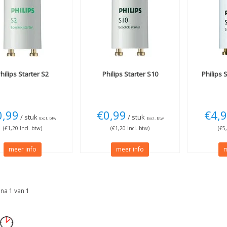
hilips
Starter S2
Philips
Starter S10
Philips
S
0,99
€0,99
€4,
/ stuk
/ stuk
Excl. btw
Excl. btw
(€1,20 Incl. btw)
(€1,20 Incl. btw)
(€5
meer info
meer info
m
na 1 van 1