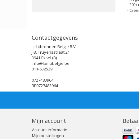
- 30% 
- Cree
Contactgegevens
Lichtbronnen België B.V.
J.B. Truyensstraat 21
3941 Eksel (B)
info@lampbelgie.be
011-632529
0727483964
BE0727483964
Mijn account
Betaa
Account informatie
Mijn bestellingen