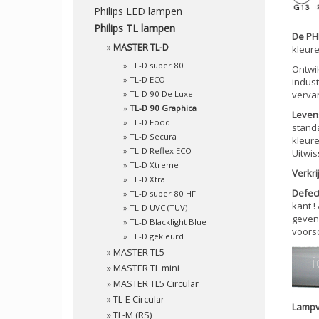
Philips LED lampen
Philips TL lampen
De PH
»
MASTER TL-D
kleure
»
TL-D super 80
Ontwi
»
TL-D ECO
indust
»
TL-D 90 De Luxe
vervan
»
TL-D 90 Graphica
Leven
»
TL-D Food
standa
»
TL-D Secura
kleure
»
TL-D Reflex ECO
Uitwi
»
TL-D Xtreme
Verkri
»
TL-D Xtra
Defec
»
TL-D super 80 HF
kant !
»
TL-D UVC (TUV)
geven 
»
TL-D Blacklight Blue
voorsc
»
TL-D gekleurd
»
MASTER TL5
»
MASTER TL mini
»
MASTER TL5 Circular
»
TL-E Circular
Lampv
»
TL-M (RS)