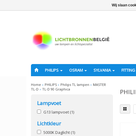
Wij slaan coo
PHILIPS
OSRAM
SYLVANIA
FITTING
Home
»
PHILIPS
»
Philips TL lampen
»
MASTER
TL-D
»
TL-D 90 Graphica
PHILI
Lampvoet
G13 lampvoet
(1)
Lichtkleur
5000K Daglicht
(1)