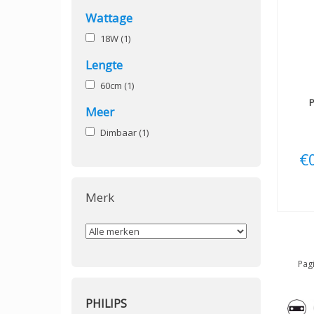
Wattage
18W
(1)
Lengte
60cm
(1)
P
Meer
Dimbaar
(1)
€
Merk
Pagi
PHILIPS