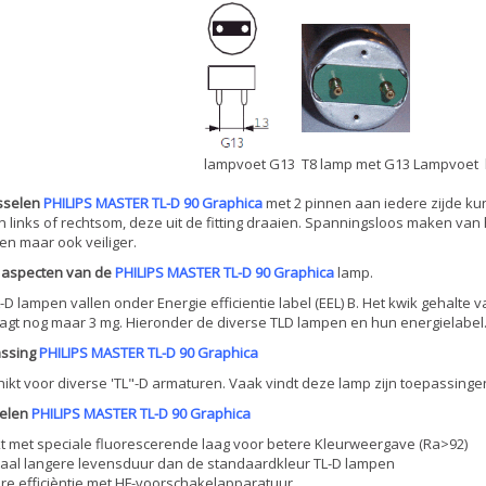
lampvoet G13
T8 lamp met G13 Lampvoet
sselen
PHILIPS MASTER TL-D 90 Graphica
met 2 pinnen aan iedere zijde ku
 links of rechtsom, deze uit de fitting draaien. Spanningsloos maken van 
n maar ook veiliger.
u aspecten van de
PHILIPS MASTER TL-D 90 Graphica
lamp.
L-D lampen vallen onder Energie efficientie label (EEL) B. Het kwik gehal
gt nog maar 3 mg. Hieronder de diverse TLD lampen en hun energielabel
ssing
PHILIPS MASTER TL-D 90 Graphica
ikt voor diverse 'TL"-D armaturen. Vaak vindt deze lamp zijn toepassingen
elen
PHILIPS MASTER TL-D 90 Graphica
t met speciale fluorescerende laag voor betere Kleurweergave (Ra>92)
maal langere levensduur dan de standaardkleur TL-D lampen
re efficièntie met HF-voorschakelapparatuur