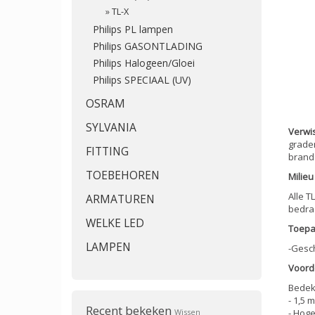
»
TL-X
Philips PL lampen
Philips GASONTLADING
Philips Halogeen/Gloei
Philips SPECIAAL (UV)
OSRAM
SYLVANIA
Verwi
graden
FITTING
brande
TOEBEHOREN
Milie
Alle T
ARMATUREN
bedraa
WELKE LED
Toepa
LAMPEN
-Gesch
Voord
Bedek
- 1,5 
Recent bekeken
Wissen
- Hoge