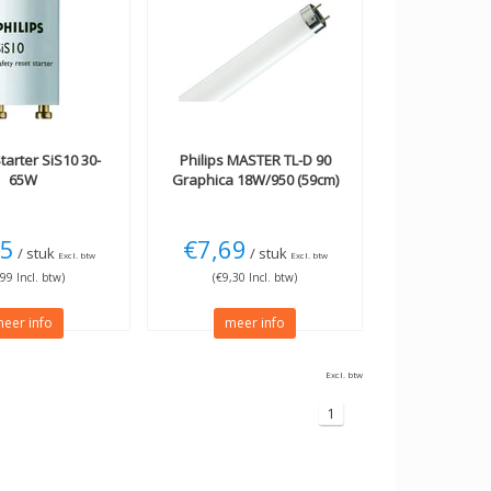
tarter SiS10 30-
Philips
MASTER TL-D 90
65W
Graphica 18W/950 (59cm)
95
€7,69
/ stuk
/ stuk
Excl. btw
Excl. btw
,99 Incl. btw)
(€9,30 Incl. btw)
eer info
meer info
Excl. btw
1