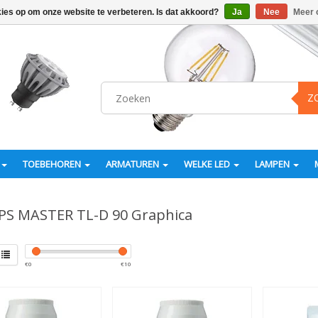
kies op om onze website te verbeteren. Is dat akkoord?
Ja
Nee
Meer 
Z
TOEBEHOREN
ARMATUREN
WELKE LED
LAMPEN
PS MASTER TL-D 90 Graphica
€
0
€
10