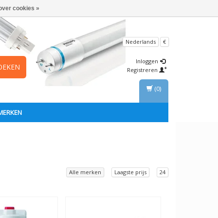
over cookies »
Nederlands
€
Inloggen
OEKEN
Registreren
(0)
MERKEN
Alle merken
Laagste prijs
24