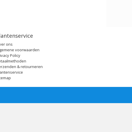
lantenservice
ver ons
lgemene voorwaarden
ivacy Policy
etaalmethoden
erzenden & retourneren
antenservice
itemap