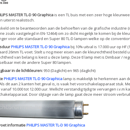
ILIPS MASTER TL-D 90 Graphica
is een TL buis met een zeer hoge kleurwe
n uiterst realistisch.
kkeld om te beantwoorden aan de behoeften van de grafische industrie 
rie zoals vastgelegd in EN-12464) om zo dicht mogelijk te komen bij de kle
ger voor alle standaard en Super 80 TL-D lampen welke op de convention
sduur
PHILIPS MASTER TL-D 90 Graphica
bij 10% uitval is 17.000 uur op HF 
ard 26mm TL-voet. Stelt u nog meer eisen aan de kleurechtheid besteld u
chtheid van belang is kiest u deze lamp. Deze tl lamp met is Dimbaar / re
sselbaar met de andere Super 80 lampen.
jgbaar in de lichtkleuren:
950 (Daglicht) en 965 (daglicht)
te
PHILIPS MASTER TL-D 90 Graphica
lamp is makkelijk te herkennen aan d
 Als dit aan 2 kanten het geval is, is vaak het voorschakelapparaat stuk. M
vanaf 10.000 tot 12.000 uur. Wellicht verstandig tijdig te vervangen i.v.m 
hakelapparaat. Door slijtage van de lamp gaat deze meer stroom verbrui
oet informatie
PHILIPS MASTER TL-D 90 Graphica