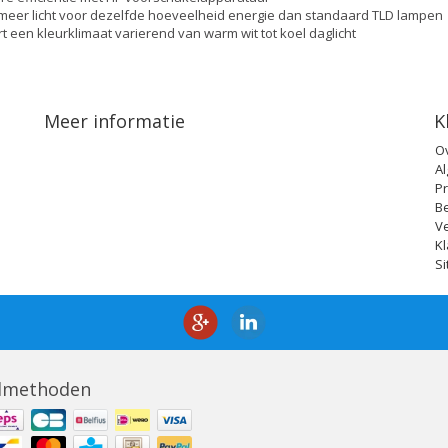
meer licht voor dezelfde hoeveelheid energie dan standaard TLD lampen
rt een kleurklimaat varierend van warm wit tot koel daglicht
Meer informatie
K
O
A
Pr
B
V
Kl
S
lmethoden