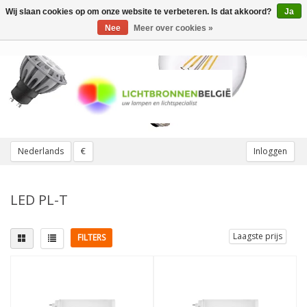
Wij slaan cookies op om onze website te verbeteren. Is dat akkoord?
Ja
Toggle
navigation
Nee
Meer over cookies »
Nederlands
€
Inloggen
LED PL-T
Laagste prijs
FILTERS
Lampvoet
Vervangt
4 pinnen
(3)
13W
(1)