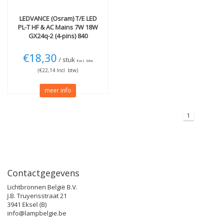
LEDVANCE (Osram)
T/E LED
PL-T HF & AC Mains 7W 18W
GX24q-2 (4-pins) 840
€18,30
/ stuk
Excl. btw
(€22,14 Incl. btw)
meer info
1
Contactgegevens
Lichtbronnen België B.V.
J.B. Truyensstraat 21
3941 Eksel (B)
info@lampbelgie.be