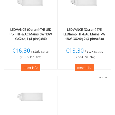
18W
(2)
Lichtkleur
Meer
3000K Warmwit
(1)
Niet dimbaar
(3)
4000K Koelwit
(2)
Ook op netspanning
(3)
LEDVANCE (Osram)
T/E LED
LEDVANCE (Osram)
T/E
Techniek
PL-T HF & AC Mains 6W 13W
LEDlamp HF & AC Mains 7W
GX24q-1 (4-pins) 840
18W GX24q-2 (4-pins) 830
LED
(3)
3000K
€16,30
€18,30
/ stuk
/ stuk
Excl. btw
Excl. btw
(€19,72 Incl. btw)
(€22,14 Incl. btw)
meer info
meer info
Excl. btw