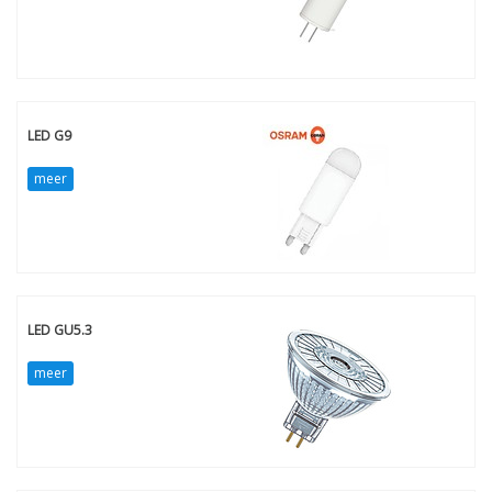
LED G9
meer
LED GU5.3
meer