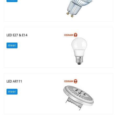
LED E27 & E14
meer
LED AR111
meer