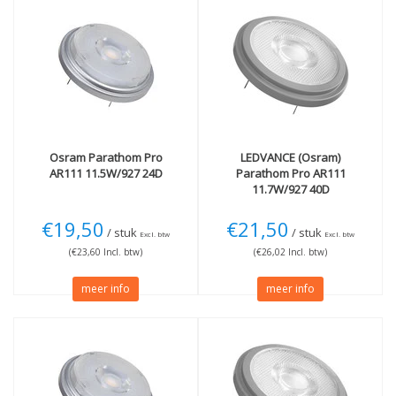
Osram
Parathom Pro
LEDVANCE (Osram)
AR111 11.5W/927 24D
Parathom Pro AR111
11.7W/927 40D
€19,50
€21,50
/ stuk
/ stuk
Excl. btw
Excl. btw
(€23,60 Incl. btw)
(€26,02 Incl. btw)
meer info
meer info