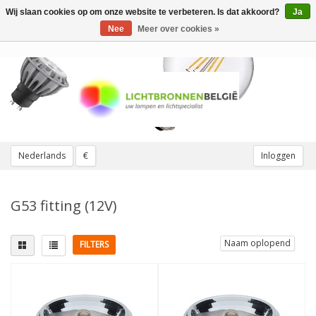
Wij slaan cookies op om onze website te verbeteren. Is dat akkoord?
Ja
Toggle
navigation
Nee
Meer over cookies »
Nederlands
€
Inloggen
G53 fitting (12V)
Naam oplopend
FILTERS
Lampvoet
Vervangt
G53
(15)
50W
(7)