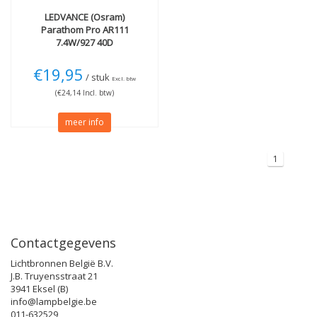
LEDVANCE (Osram)
Parathom Pro AR111
7.4W/927 40D
€19,95
/ stuk
Excl. btw
(€24,14 Incl. btw)
meer info
1
Contactgegevens
Lichtbronnen België B.V.
J.B. Truyensstraat 21
3941 Eksel (B)
info@lampbelgie.be
011-632529