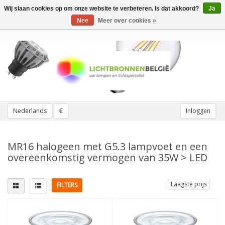
Wij slaan cookies op om onze website te verbeteren. Is dat akkoord?
Ja
Toggle
navigation
Nee
Meer over cookies »
Nederlands
€
Inloggen
MR16 halogeen met G5.3 lampvoet en een
overeenkomstig vermogen van 35W > LED
Laagste prijs
FILTERS
Lampvoet
Vervangt