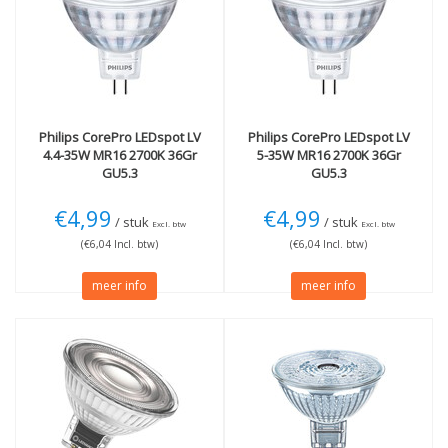
GU5.3
(5)
35W
(5)
Lichtkleur
Lichtbundel
2700K Extra warm
(4)
36 graden
(5)
3000K Warmwit
(1)
Meer
Philips
CorePro LEDspot LV
Philips
CorePro LEDspot LV
Dimbaar
(3)
4.4-35W MR16 2700K 36Gr
5-35W MR16 2700K 36Gr
Niet dimbaar
(2)
GU5.3
GU5.3
CRI 90 ( Hoge
kleurechtheid!)
(2)
€4,99
€4,99
/ stuk
/ stuk
Excl. btw
Excl. btw
Techniek
(€6,04 Incl. btw)
(€6,04 Incl. btw)
LED
(5)
meer info
meer info