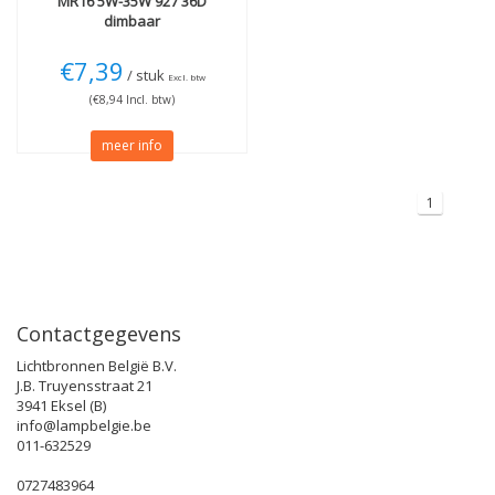
MR16 5W-35W 927 36D
dimbaar
€7,39
/ stuk
Excl. btw
(€8,94 Incl. btw)
meer info
1
Contactgegevens
Lichtbronnen België B.V.
J.B. Truyensstraat 21
3941 Eksel (B)
info@lampbelgie.be
011-632529
0727483964