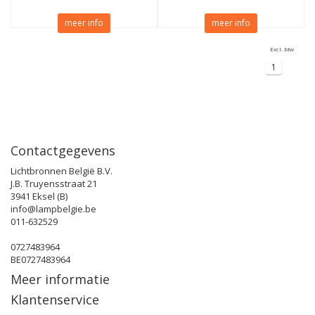
meer info
meer info
Excl. btw
1
Contactgegevens
Lichtbronnen België B.V.
J.B. Truyensstraat 21
3941 Eksel (B)
info@lampbelgie.be
011-632529
0727483964
BE0727483964
Meer informatie
Klantenservice