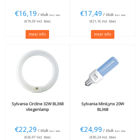
€16,19
€17,49
/ stuk
/ stuk
Excl. btw
Excl. btw
(€19,59 Incl. btw)
(€21,16 Incl. btw)
meer info
meer info
Sylvania
Circline 32W BL368
Sylvania
MiniLynx 20W
vliegenlamp
BL368
€22,29
€24,99
/ stuk
/ stuk
Excl. btw
Excl. btw
(€26,97 Incl. btw)
(€30,24 Incl. btw)