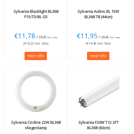
Sylvania
Blacklight BL368
Sylvania
Actinic BL 15W
F15/T5/BL G5
BL368 T8 (44cm)
€11,78
€11,95
/ stuk
/ stuk
Excl. btw
Excl. btw
(€14,25 Incl. btw)
(€14,46 Incl. btw)
meer info
meer info
Sylvania
Circline 22W BL368
Sylvania
F20W T12 2FT
vliegenlamp
BL368 (60cm)