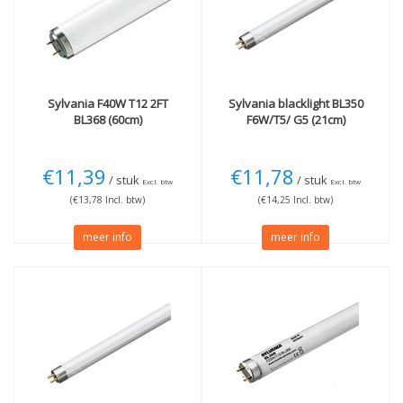
G5 lampvoet
(2)
Wattage
E27 dikke fitting
(1)
G10q
(2)
15W
(2)
22W
(1)
32W
(1)
40W
(1)
Sylvania
F40W T12 2FT
Sylvania
blacklight BL350
BL368 (60cm)
F6W/T5/ G5 (21cm)
Lengte
Techniek
21cm
(1)
Fluorescentie
(2)
€11,39
€11,78
/ stuk
/ stuk
30cm
(1)
Excl. btw
Excl. btw
44cm
(1)
(€13,78 Incl. btw)
(€14,25 Incl. btw)
60cm
(2)
meer info
meer info