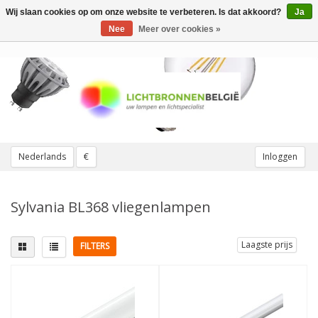
Wij slaan cookies op om onze website te verbeteren. Is dat akkoord?
Ja
Toggle
navigation
Nee
Meer over cookies »
Nederlands
€
Inloggen
Sylvania BL368 vliegenlampen
Laagste prijs
FILTERS
Lampvoet
Lichtkleur
G13 lampvoet
(3)
Actinic BL 10
(8)