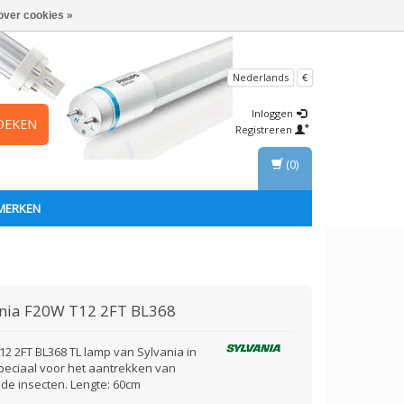
over cookies »
Nederlands
€
Inloggen
OEKEN
Registreren
(0)
MERKEN
nia
F20W T12 2FT BL368
12 2FT BL368 TL lamp van Sylvania in
peciaal voor het aantrekken van
nde insecten. Lengte: 60cm