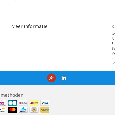
Meer informatie
K
O
A
Pr
B
V
Kl
S
lmethoden