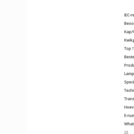
IEC-r
Beoo
Kap/
Kwikg
Top
T
Best
Prod
Lamp 
Speci
Tech
Trans
Hoev
E-nu
What 
25