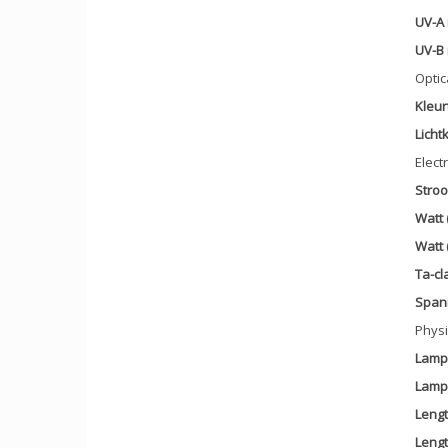
UV-A 
UV-B 
Optic
Kleur
Licht
Elect
Stroo
Watt 
Watt 
Ta-cla
Spann
Physi
Lamp
Lampl
Lengt
Lengt