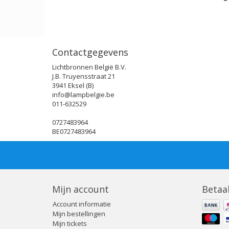
Contactgegevens
Lichtbronnen België B.V.
J.B. Truyensstraat 21
3941 Eksel (B)
info@lampbelgie.be
011-632529
0727483964
BE0727483964
Mijn account
Betaa
Account informatie
Mijn bestellingen
Mijn tickets