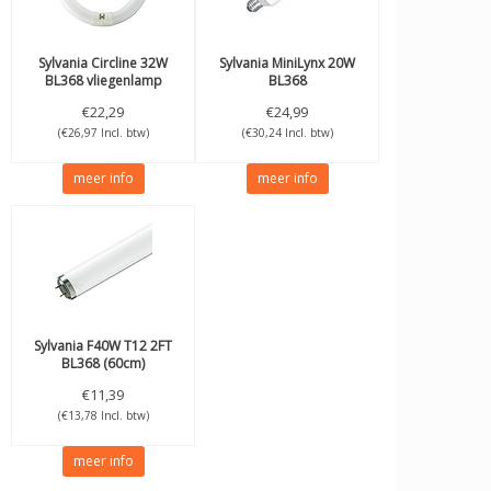
Sylvania
Circline 32W
Sylvania
MiniLynx 20W
BL368 vliegenlamp
BL368
€22,29
€24,99
(€26,97 Incl. btw)
(€30,24 Incl. btw)
meer info
meer info
Sylvania
F40W T12 2FT
BL368 (60cm)
€11,39
(€13,78 Incl. btw)
meer info