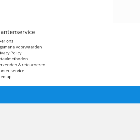
lantenservice
ver ons
lgemene voorwaarden
ivacy Policy
etaalmethoden
erzenden & retourneren
antenservice
itemap