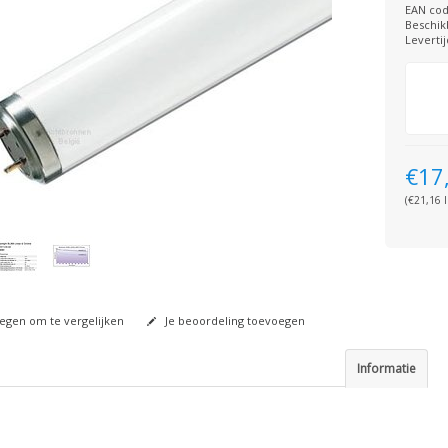
EAN cod
Beschik
Levertij
€17
(€21,16 I
gen om te vergelijken
Je beoordeling toevoegen
Informatie