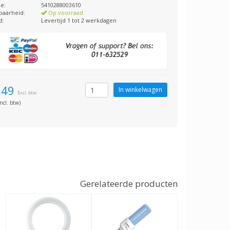
e:
5410288003610
baarheid:
Op voorraad
d:
Levertijd 1 tot 2 werkdagen
,49
Excl. btw
ncl. btw)
Gerelateerde producten