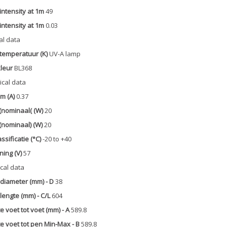
intensity at 1m
49
intensity at 1m
0.03
al data
temperatuur (K)
UV-A lamp
kleur
BL368
rical data
m (A)
0.37
(nominaal( (W)
20
(nominaal) (W)
20
ssificatie (°C)
-20 to +40
ing (V)
57
cal data
diameter (mm) - D
38
engte (mm) - C/L
604
e voet tot voet (mm) - A
589.8
e voet tot pen Min-Max - B
589.8