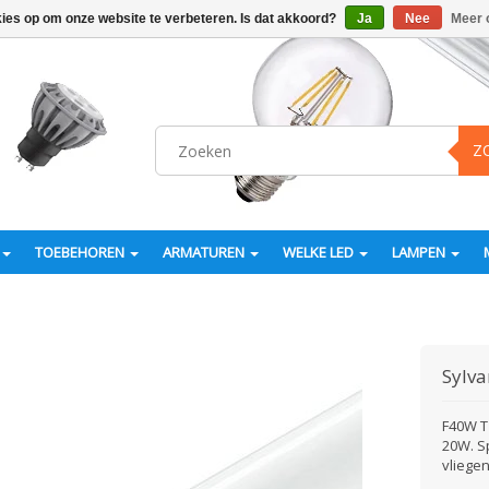
kies op om onze website te verbeteren. Is dat akkoord?
Ja
Nee
Meer 
Z
TOEBEHOREN
ARMATUREN
WELKE LED
LAMPEN
Sylva
F40W T
20W. S
vliege