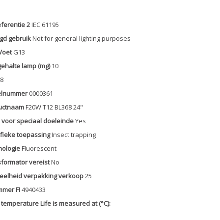
eferentie 2
IEC 61195
gd gebruik
Not for general lighting purposes
Voet
G13
ehalte lamp (mg)
10
8
elnummer
0000361
uctnaam
F20W T12 BL368 24"
voor speciaal doeleinde
Yes
fieke toepassing
Insect trapping
nologie
Fluorescent
formator vereist
No
eelheid verpakking verkoop
25
mmer FI
4940433
temperature Life is measured at (°C):