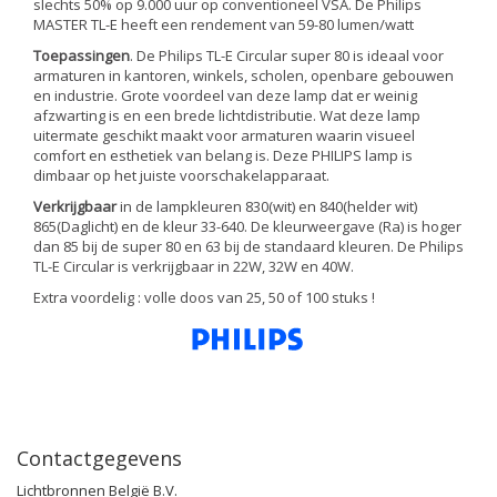
slechts 50% op 9.000 uur op conventioneel VSA. De Philips
MASTER TL-E heeft een rendement van 59-80 lumen/watt
Toepassingen
. De Philips TL-E Circular super 80 is ideaal voor
armaturen in kantoren, winkels, scholen, openbare gebouwen
en industrie. Grote voordeel van deze lamp dat er weinig
afzwarting is en een brede lichtdistributie. Wat deze lamp
uitermate geschikt maakt voor armaturen waarin visueel
comfort en esthetiek van belang is. Deze PHILIPS lamp is
dimbaar op het juiste voorschakelapparaat.
Verkrijgbaar
in de lampkleuren 830(wit) en 840(helder wit)
865(Daglicht) en de kleur 33-640. De kleurweergave (Ra) is hoger
dan 85 bij de super 80 en 63 bij de standaard kleuren. De Philips
TL-E Circular is verkrijgbaar in 22W, 32W en 40W.
Extra voordelig : volle doos van 25, 50 of 100 stuks !
Contactgegevens
Lichtbronnen België B.V.