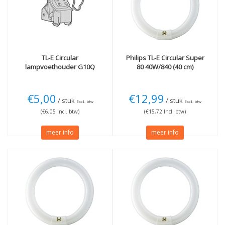
Lichtkleur
Wattage
3000K Warmwit
(2)
18W
(1)
4000K Koelwit
(3)
22W
(2)
6500K Daglicht
(2)
32W
(2)
40W
(2)
TL-E Circular
Philips
TL-E Circular Super
lampvoethouder G10Q
80 40W/840 (40 cm)
Lengte
Meer
21cm
(2)
Dimbaar
(6)
€5,00
€12,99
/ stuk
/ stuk
30cm
(2)
Excl. btw
Excl. btw
Techniek
(€6,05 Incl. btw)
(€15,72 Incl. btw)
LED
(1)
meer info
meer info