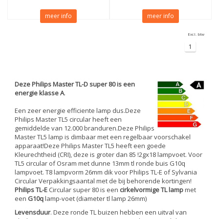
meer info
meer info
Excl. btw
1
Deze Philips Master TL-D super 80 is een
energie klasse A
.
Een zeer energie efficiente lamp dus.Deze
Philips Master TL5 circular heeft een
gemiddelde van 12.000 branduren.Deze Philips
Master TL5 lamp is dimbaar met een regelbaar voorschakel
apparaat!Deze Philips Master TL5 heeft een goede
Kleurechtheid (CRI), deze is groter dan 85 !2gx18 lampvoet. Voor
TL5 circular of Osram met dunne 13mm tl ronde buis G10q
lampvoet. T8 lampvorm 26mm dik voor Philips TL-E of Sylvania
Circular Verpakkingsaantal met de bij behorende kortingen!
Philips TL-E
Circular super 80 is een
cirkelvormige TL lamp
met
een
G10q
lamp-voet (diameter tl lamp 26mm)
Levensduur
. Deze ronde TL buizen hebben een uitval van