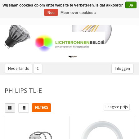
Wij slaan cookies op om onze website te verbeteren. Is dat akkoord?
Ja
Toggle
navigation
Nee
Meer over cookies »
Nederlands
€
Inloggen
PHILIPS TL-E
Laagste prijs
FILTERS
Lampvoet
Vervangt
G10q
(8)
32W
(1)