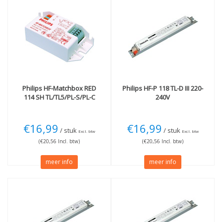
Philips
HF-Matchbox RED
Philips
HF-P 118 TL-D III 220-
114 SH TL/TL5/PL-S/PL-C
240V
€16,99
€16,99
/ stuk
/ stuk
Excl. btw
Excl. btw
(€20,56 Incl. btw)
(€20,56 Incl. btw)
meer info
meer info