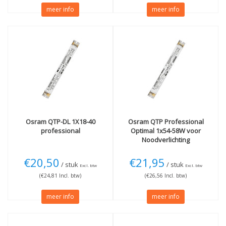
meer info
meer info
Osram
QTP-DL 1X18-40
Osram
QTP Professional
professional
Optimal 1x54-58W voor
Noodverlichting
€20,50
€21,95
/ stuk
/ stuk
Excl. btw
Excl. btw
(€24,81 Incl. btw)
(€26,56 Incl. btw)
meer info
meer info