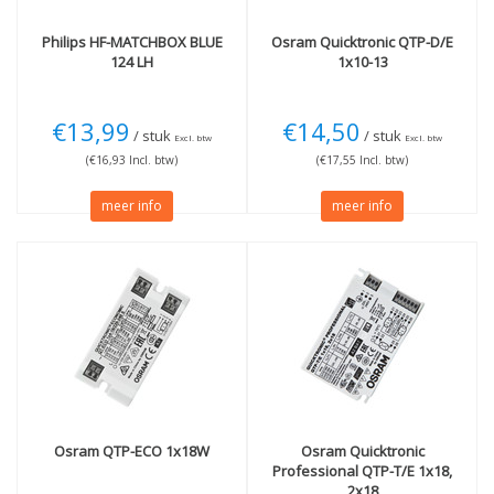
Dimbaar Dali
(2)
Philips
HF-MATCHBOX BLUE
Osram
Quicktronic QTP-D/E
124 LH
1x10-13
€13,99
€14,50
/ stuk
/ stuk
Excl. btw
Excl. btw
(€16,93 Incl. btw)
(€17,55 Incl. btw)
meer info
meer info
Osram
QTP-ECO 1x18W
Osram
Quicktronic
Professional QTP-T/E 1x18,
2x18