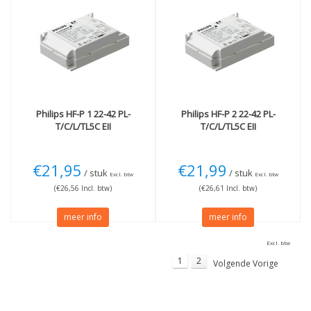
Philips
HF-P 1 22-42 PL-
Philips
HF-P 2 22-42 PL-
T/C/L/TL5C EII
T/C/L/TL5C EII
€21,95
€21,99
/ stuk
/ stuk
Excl. btw
Excl. btw
(€26,56 Incl. btw)
(€26,61 Incl. btw)
meer info
meer info
Excl. btw
1
2
Volgende Vorige