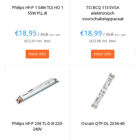
Philips
HF-P 1 54W TL5 HO 1
TCI
BCQ 113 EVSA
55W PLL III
elektronisch
voorschakelapparaat
inbouw
€18,95
€18,99
/ stuk
/ stuk
Excl. btw
Excl. btw
(€22,93 Incl. btw)
(€22,98 Incl. btw)
meer info
meer info
Philips
HF-P 236 TL-D III 220-
Osram
QTP-DL 2X36-40
240V