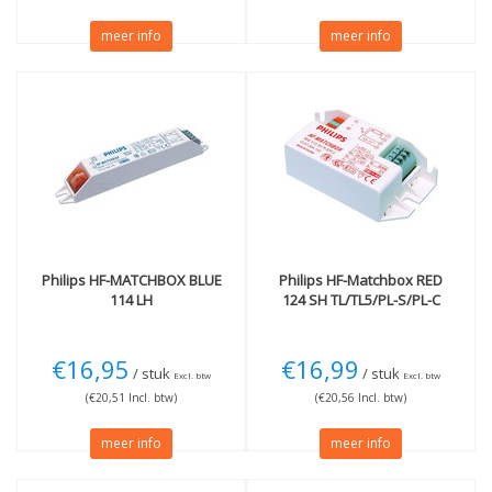
meer info
meer info
Philips
HF-MATCHBOX BLUE
Philips
HF-Matchbox RED
114 LH
124 SH TL/TL5/PL-S/PL-C
€16,95
€16,99
/ stuk
/ stuk
Excl. btw
Excl. btw
(€20,51 Incl. btw)
(€20,56 Incl. btw)
meer info
meer info