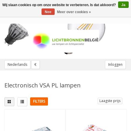
Wij slaan cookies op om onze website te verbeteren. Is dat akkoord?
Ja
Toggle
navigation
Nee
Meer over cookies »
Nederlands
€
Inloggen
Electronisch VSA PL lampen
Laagste prijs
FILTERS
Lampvoet
Wattage
G13 lampvoet
(4)
7W
(1)