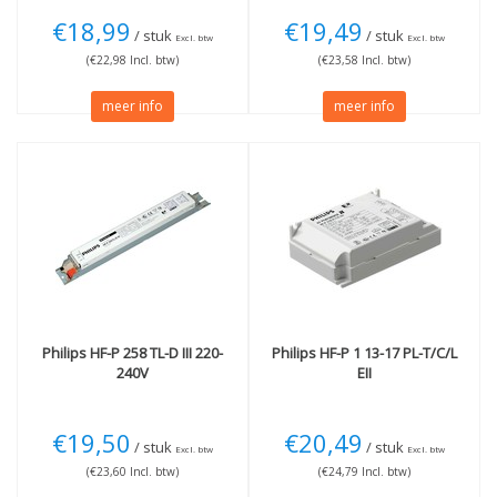
€18,99
€19,49
/ stuk
/ stuk
Excl. btw
Excl. btw
(€22,98 Incl. btw)
(€23,58 Incl. btw)
meer info
meer info
Philips
HF-P 258 TL-D III 220-
Philips
HF-P 1 13-17 PL-T/C/L
240V
EII
€19,50
€20,49
/ stuk
/ stuk
Excl. btw
Excl. btw
(€23,60 Incl. btw)
(€24,79 Incl. btw)