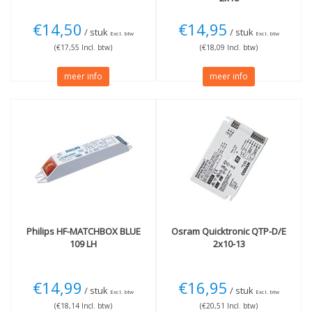
€14,50
€14,95
/ stuk
/ stuk
Excl. btw
Excl. btw
(€17,55 Incl. btw)
(€18,09 Incl. btw)
meer info
meer info
Philips
HF-MATCHBOX BLUE
Osram
Quicktronic QTP-D/E
109 LH
2x10-13
€14,99
€16,95
/ stuk
/ stuk
Excl. btw
Excl. btw
(€18,14 Incl. btw)
(€20,51 Incl. btw)