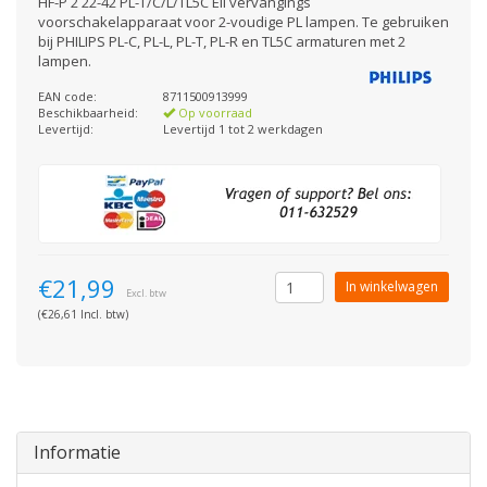
HF-P 2 22-42 PL-T/C/L/TL5C EII vervangings
voorschakelapparaat voor 2-voudige PL lampen. Te gebruiken
bij PHILIPS PL-C, PL-L, PL-T, PL-R en TL5C armaturen met 2
lampen.
EAN code:
8711500913999
Beschikbaarheid:
Op voorraad
Levertijd:
Levertijd 1 tot 2 werkdagen
€21,99
In winkelwagen
Excl. btw
(€26,61 Incl. btw)
Informatie