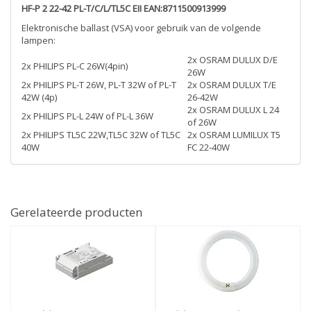
HF-P 2 22-42 PL-T/C/L/TL5C EII EAN:8711500913999
Elektronische ballast (VSA) voor gebruik van de volgende
lampen:
2x OSRAM DULUX D/E
2x PHILIPS PL-C 26W(4pin)
26W
2x PHILIPS PL-T 26W, PL-T 32W of PL-T
2x OSRAM DULUX T/E
42W (4p)
26-42W
2x OSRAM DULUX L 24
2x PHILIPS PL-L 24W of PL-L 36W
of 26W
2x PHILIPS TL5C 22W,TL5C 32W of TL5C
2x OSRAM LUMILUX T5
40W
FC 22-40W
Gerelateerde producten