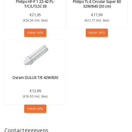
Philips
HF-P 1 22-42 PL-
Philips
TL-E Circular Super 80
T/C/L/TL5C EII
32W/840 (30 cm)
€21,95
€17,99
(€26,56 Incl. btw)
(€21,77 Incl. btw)
meer info
meer info
Osram
DULUX T/E 42W/830
€13,99
(€16,93 Incl. btw)
meer info
Contactgegevens