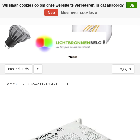
Wij slaan cookies op om onze website te verbeteren. Is dat akkoord?
Ja
Toggle
navigation
Nee
Meer over cookies »
Nederlands
€
Inloggen
Home
»
HF-P 2 22-42 PL-T/C/L/TL5C EII