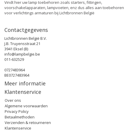
Vindt hier uw lamp toebehoren zoals starters, fittingen,
voorschakelapparaten, lampvoeten, enz dus alles aan toebehoren
voor verlichtings armaturen bij Lichtbronnen België
Contactgegevens
Lichtbronnen België B.V.
J.B. Truyensstraat 21
3941 Eksel (B)
info@lampbelgie.be
011-632529
0727483964
BE0727483964
Meer informatie
Klantenservice
Over ons
Algemene voorwaarden
Privacy Policy
Betaalmethoden
Verzenden & retourneren
Klantenservice