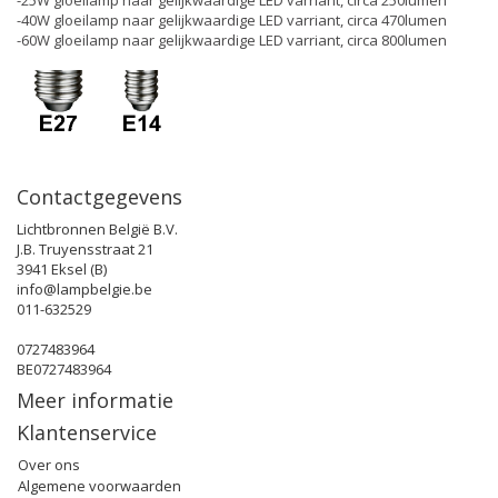
-25W gloeilamp naar gelijkwaardige LED varriant, circa 250lumen
-40W gloeilamp naar gelijkwaardige LED varriant, circa 470lumen
-60W gloeilamp naar gelijkwaardige LED varriant, circa 800lumen
Contactgegevens
Lichtbronnen België B.V.
J.B. Truyensstraat 21
3941 Eksel (B)
info@lampbelgie.be
011-632529
0727483964
BE0727483964
Meer informatie
Klantenservice
Over ons
Algemene voorwaarden