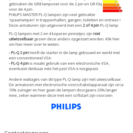
gebruiken de GR8 lampvoet voor de 2 pin en GR10q
voor de 4 pin .
PHILIPS MASTER PL-Q lampen zijn veel gebruikte
'spaarlampen' in trappenhallen, gangen, toiletten en entrees !
Deze armaturen zijn uitgevoerd met een
2 of 4 pin
PL-Q lamp.
PL-Q lampen met 2 en 4 koperen pinnetjes zijn
niet
uitwisselbaar
gezien deze anders opgestart worden. Klik hier
om hier meer over te weten.
- PL-Q 2 pin
heeft de starter in de lamp gebouwd en werkt met
een conventioneel VSA.
- PL-Q 4 pin
is maakt gebruik van een electronische VSA,
eventueel dimbaar mits het juist VSA is toegepast.
Andere wattages van dit type PL-Q lamp zijn niet uitwisselbaar.
De armaturen met electronische voorschakelapparaat zijn circa
10% zuiniger en hier gaan de lampen doorgaans 20% langer
mee, zeker wanneer deze met een softstart zijn voorzien