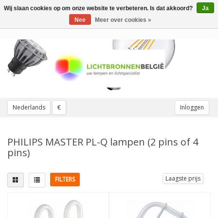
Wij slaan cookies op om onze website te verbeteren. Is dat akkoord?
Ja
Toggle
navigation
Nee
Meer over cookies »
Nederlands
€
Inloggen
PHILIPS MASTER PL-Q lampen (2 pins of 4
pins)
Laagste prijs
FILTERS
Lampvoet
Lichtkleur