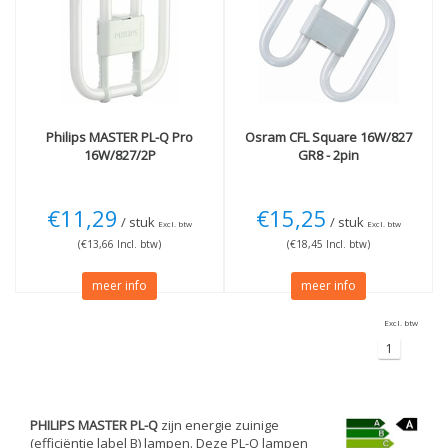
2 pinnen
(2)
2700K Extra warm
(2)
Wattage
Meer
16W
(2)
Dimbaar
(1)
Niet dimbaar
(1)
Philips
MASTER PL-Q Pro
Osram
CFL Square 16W/827
16W/827/2P
GR8 - 2pin
€11,29
€15,25
/ stuk
/ stuk
Excl. btw
Excl. btw
(€13,66 Incl. btw)
(€18,45 Incl. btw)
meer info
meer info
Excl. btw
1
PHILIPS MASTER PL-Q
zijn energie zuinige
(efficiëntie label B) lampen. Deze PL-Q lampen