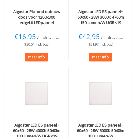
Aigostar
Plafond opbouw
Aigostar
LED ES paneel+
doos voor 1200x300
60x60 - 28W 3000K 4760m
edgeLit LEDpaneel
150 Lumen/W UGR<19
€16,95
€42,95
/ stuk
/ stuk
Excl. btw
Excl. btw
(€20,51 Incl. btw)
(€51,97 Incl. btw)
meer info
meer info
Aigostar
LED ES paneel+
Aigostar
LED ES paneel+
60x60 - 28W 4000K 5040lm
60x60 - 28W 6000K 5040lm
180 Lumen/W UGR<19
180 Lumen/W