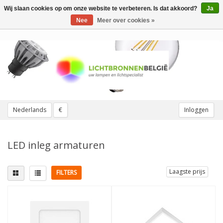
Wij slaan cookies op om onze website te verbeteren. Is dat akkoord?
Ja
Toggle
navigation
Nee
Meer over cookies »
Nederlands
€
Inloggen
LED inleg armaturen
Laagste prijs
FILTERS
Lichtkleur
Wattage
3000K Warmwit
(3)
28W
(5)