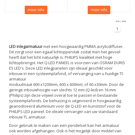
meer info
meer info
Excl. btw
1
LED inlegarmatuur
met een hoogwaardig PMMA acrylicdiffuser.
Dit zorgt voor een egaal lichtoppervlak zodat men het gevoel
heeft dat het licht natuurlijk is. PHILIPS kwaliteit met hoge
lichtopbrengst. Het Q-LED PANEEL is voorzien van OSRAM DURIS
E5 LED's. Deze LED inlegpanelen zijn ideaal geschikt voor
inbouw in een systeemplafond, of vervanging van u huidige Tl-
armatuur
moduulmaat 600 x1200mm, 600 x 600mm, of 60 x30mm. Door de
geringe inbouwhoogte van slechts 12 mm (Q-led) en 16 mm
(Philips) zijn deze vrijwel overal toe te passen in bestaande
systeemplafonds. De behuizing is uitgevoerd in hoogwaardig
geanodiseerd aluminium voor de Q-LED en kunststof voor de
PHILIPS LED paneel. De ideale vervanger van uw standaard
inbouw TL armatuur.
Door gebruik te maken van een pendelset kan het armatuur
ook worden afgehangen. Ook is het mogelijk door middel van