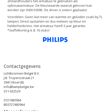
afstandhouders het armatuur te gebruiken als
opbouwarmatuur. De kleurwaarde waaruit gekozen kan
worden zijn 3000-5000K. De driver is extern geplaatst.
Voordelen: Geen last meer van warmte en geluiden zoals bij TL
lampen. Direct opstarten en dus meteen op kleur en
helderheidsnivo. Het armatuur heeft 3 jaar garantie.
*staffelkorting 4, 8, 16 stuks!
Contactgegevens
Lichtbronnen België B.V.
J.B. Truyensstraat 21
3941 Eksel (B)
info@lampbelgie.be
011-632529
0727483964
BE0727483964