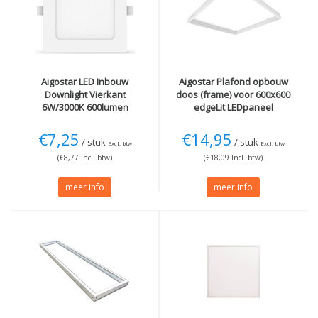
4000K Koelwit
(2)
Lengte
6500K Daglicht
(1)
120mm
(1)
60 x 60cm
(4)
120 x 30cm
(3)
Aigostar
LED Inbouw
Aigostar
Plafond opbouw
Meer
Kleur
Downlight Vierkant
doos (frame) voor 600x600
6W/3000K 600lumen
edgeLit LEDpaneel
Niet dimbaar
(6)
Wit
(8)
UGR<19
(3)
€7,25
€14,95
Techniek
/ stuk
/ stuk
Excl. btw
Excl. btw
(€8,77 Incl. btw)
(€18,09 Incl. btw)
LED
(6)
meer info
meer info