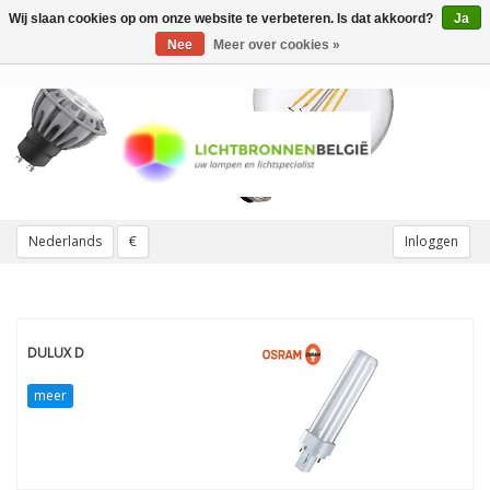
Wij slaan cookies op om onze website te verbeteren. Is dat akkoord?
Ja
Toggle
navigation
Nee
Meer over cookies »
Nederlands
€
Inloggen
DULUX D
meer