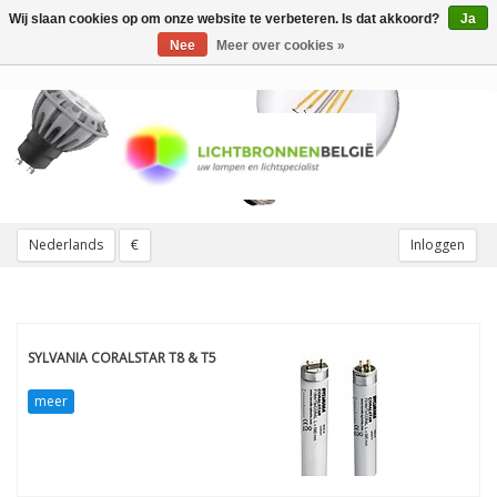
Wij slaan cookies op om onze website te verbeteren. Is dat akkoord?
Ja
Toggle
navigation
Nee
Meer over cookies »
Nederlands
€
Inloggen
SYLVANIA CORALSTAR T8 & T5
meer