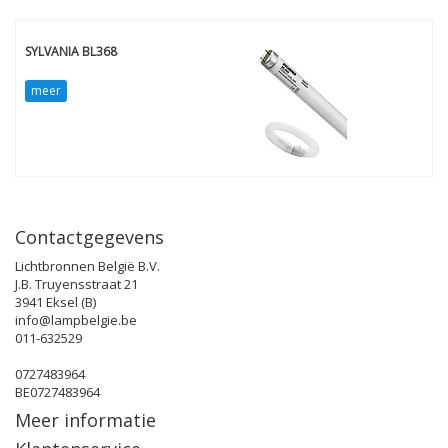
SYLVANIA BL368
meer
Contactgegevens
Lichtbronnen België B.V.
J.B. Truyensstraat 21
3941 Eksel (B)
info@lampbelgie.be
011-632529
0727483964
BE0727483964
Meer informatie