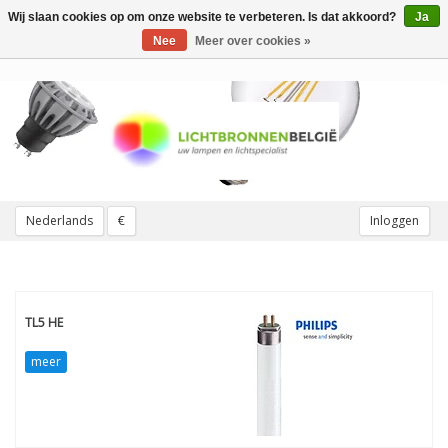
Wij slaan cookies op om onze website te verbeteren. Is dat akkoord?
Ja
Toggle
navigation
Nee
Meer over cookies »
Nederlands
€
Inloggen
TL5 HE
meer