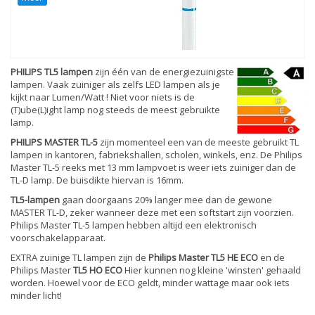
PHILIPS TL5 lampen
zijn één van de energiezuinigste
lampen. Vaak zuiniger als zelfs LED lampen als je
kijkt naar Lumen/Watt ! Niet voor niets is de
(T)ube(L)ight lamp nog steeds de meest gebruikte
lamp.
PHILIPS MASTER TL-5
zijn momenteel een van de meeste gebruikt TL
lampen in kantoren, fabriekshallen, scholen, winkels, enz. De Philips
Master TL-5 reeks met 13 mm lampvoet is weer iets zuiniger dan de
TL-D lamp. De buisdikte hiervan is 16mm.
TL5-lampen
gaan doorgaans 20% langer mee dan de gewone
MASTER TL-D, zeker wanneer deze met een softstart zijn voorzien.
Philips Master TL-5 lampen hebben altijd een elektronisch
voorschakelapparaat.
EXTRA zuinige TL lampen zijn de
Philips Master TL5 HE ECO
en de
Philips Master
TL5 HO ECO
Hier kunnen nog kleine 'winsten' gehaald
worden. Hoewel voor de ECO geldt, minder wattage maar ook iets
minder licht!