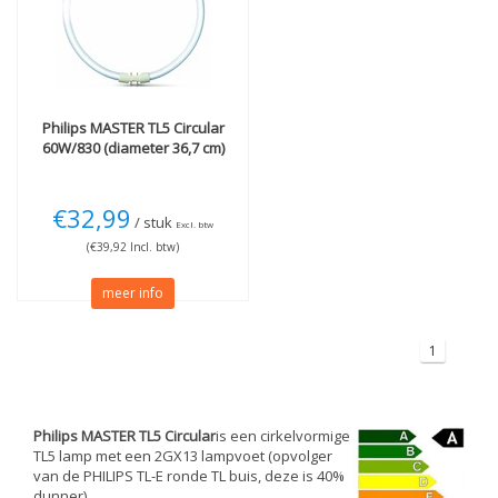
Meer
Dimbaar
(1)
Philips
MASTER TL5 Circular
60W/830 (diameter 36,7 cm)
€32,99
/ stuk
Excl. btw
(€39,92 Incl. btw)
meer info
1
Philips MASTER TL5 Circular
is een cirkelvormige
TL5 lamp met een 2GX13 lampvoet (opvolger
van de PHILIPS TL-E ronde TL buis, deze is 40%
dunner)