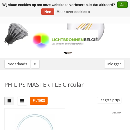
Wij slaan cookies op om onze website te verbeteren. Is dat akkoord?
Ja
Toggle
navigation
Nee
Meer over cookies »
Nederlands
€
Inloggen
PHILIPS MASTER TL5 Circular
Laagste prijs
FILTERS
Excl. btw
Lampvoet
Lichtkleur
2GX13
(1)
3000K Warmwit
(1)