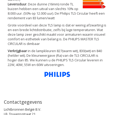
Levensduur
. Deze dunne (16mm) ronde TL
buizen hebben een uitval van slechts 10% op
8.000 uur. (50% op 12.000 uur). De Philips TL5 Circular heeft een
rendement van 83 lumen/watt
Grote voordeel van deze TL5 lamp is dat er weinig afzwarting is
en een brede lichtdistributie, zelfs bij lage temperaturen. Wat
deze lamp zeer geschikt maakt voor armaturen waarin visueel
comfort en esthetiek van belang is. De PHILIPS MASTER TL5
CIRCULAR is dimbaar
Verkrijgbaar
in de lampkleuren 827(warm wit), 830(wit) en 840
(helder wit). De kleurweergave (Ra) van de TL5 CIRCULAR is
hoger dan 85. We kunnen u de PHILIPS TL5 Circular leveren in
22W, 40W, 55W en 60W uitvoeringen.
Contactgegevens
Lichtbronnen België B.V.
J.B. Truyensstraat 21