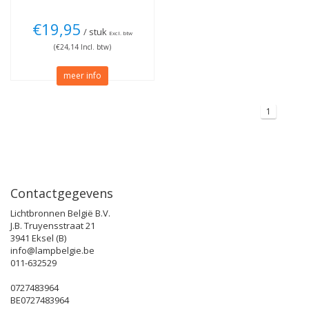
€19,95
/ stuk
Excl. btw
(€24,14 Incl. btw)
meer info
1
Contactgegevens
Lichtbronnen België B.V.
J.B. Truyensstraat 21
3941 Eksel (B)
info@lampbelgie.be
011-632529
0727483964
BE0727483964