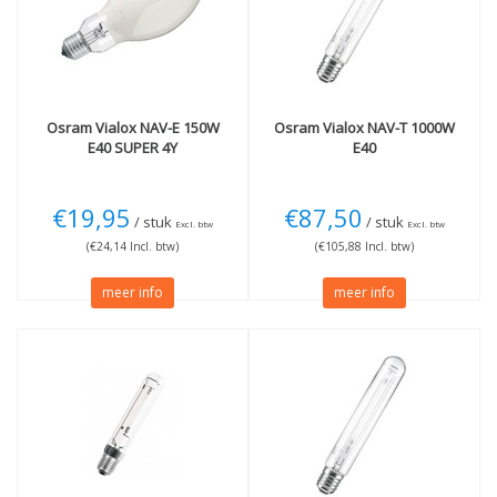
E40 extra dikke fitting
(4)
Wattage
70W
(1)
150W
(2)
Osram
Vialox NAV-E 150W
Osram
Vialox NAV-T 1000W
E40 SUPER 4Y
E40
€19,95
€87,50
/ stuk
/ stuk
Excl. btw
Excl. btw
(€24,14 Incl. btw)
(€105,88 Incl. btw)
meer info
meer info