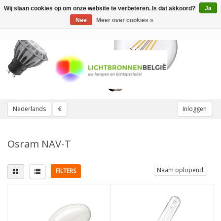
Wij slaan cookies op om onze website te verbeteren. Is dat akkoord?
Ja
Toggle
navigation
Nee
Meer over cookies »
Nederlands
€
Inloggen
Osram NAV-T
Naam oplopend
FILTERS
Lampvoet
Lichtkleur
E27 dikke fitting
(1)
< 2700K Zeer warm
(5)