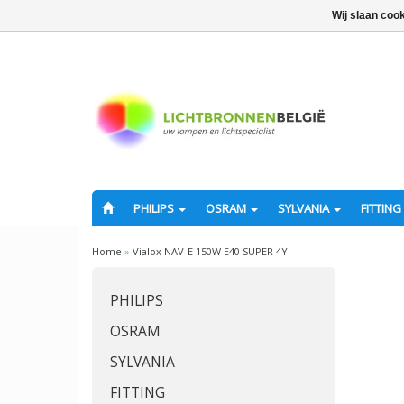
Wij slaan coo
PHILIPS
OSRAM
SYLVANIA
FITTING
Home
»
Vialox NAV-E 150W E40 SUPER 4Y
PHILIPS
OSRAM
SYLVANIA
FITTING