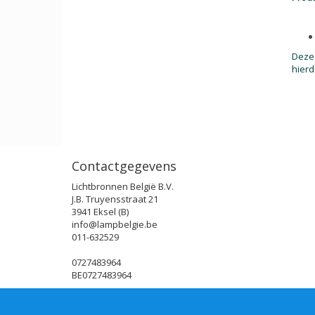
Deze 
hierd
Contactgegevens
Lichtbronnen België B.V.
J.B. Truyensstraat 21
3941 Eksel (B)
info@lampbelgie.be
011-632529
0727483964
BE0727483964