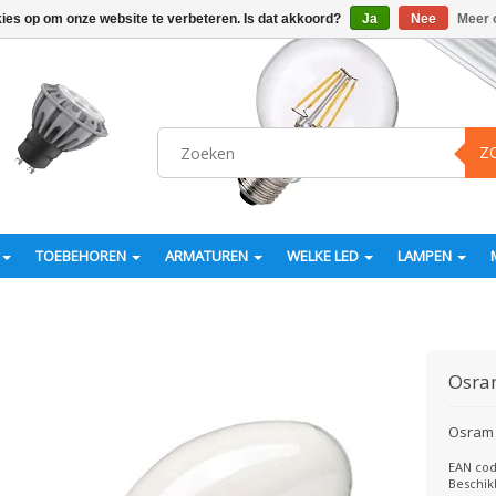
kies op om onze website te verbeteren. Is dat akkoord?
Ja
Nee
Meer 
Z
TOEBEHOREN
ARMATUREN
WELKE LED
LAMPEN
Osr
Osram 
EAN cod
Beschik