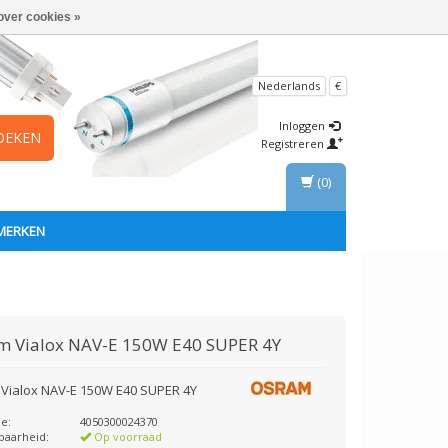
over cookies »
Nederlands
€
Inloggen
OEKEN
Registreren
(0)
MERKEN
am
Vialox NAV-E 150W E40 SUPER 4Y
Vialox NAV-E 150W E40 SUPER 4Y
e:
4050300024370
baarheid:
Op voorraad