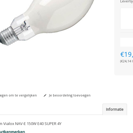
Levertij
€19
(€24,14 I
gen om te vergelijken
Je beoordeling toevoegen
Informatie
 Vialox NAV-E 150W E40 SUPER 4Y
uctkenmerken