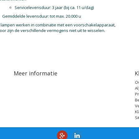
Servicelevensduur: 3 jaar (bij ca. 11 u/dag)
Gemiddelde levensduur: tot max. 20.000 u
lampen werken in combinatie met een voorschakelapparaat,
oor zijn de verschillende vermogens niet uit te wisselen.
Meer informatie
K
O
A
Pr
B
V
Kl
S