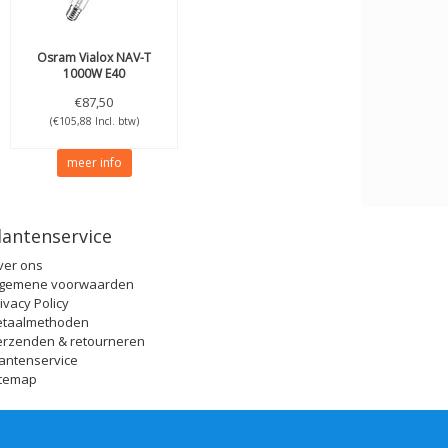
Osram
Vialox NAV-T
1000W E40
€87,50
(€105,88 Incl. btw)
meer info
lantenservice
ver ons
lgemene voorwaarden
ivacy Policy
etaalmethoden
erzenden & retourneren
antenservice
itemap