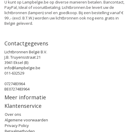
U kunt op Lampbelgie.be op diverse manieren betalen. Bancontact,
PayPal, Ideal of vooruitbetaling. Lichtbronnen.be levert uw de
lichtbronnen (lampen) snel en goedkoop. Bij een bestelling vanaf €
99 ,- (excl. B.T.W.) worden uw lichtbronnen ook nog eens gratis in
België geleverd.
Contactgegevens
Lichtbronnen België B.V.
J.B. Truyensstraat 21
3941 Eksel (B)
info@lampbelgie.be
011-632529
0727483964
BE0727483964
Meer informatie
Klantenservice
Over ons
Algemene voorwaarden
Privacy Policy
Betaalmethoden