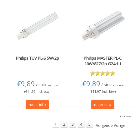
Philips
TUV PL-S 5W/2p
Philips
MASTER PL-C
10W/827/2p G24d-1
€9,89
€9,89
/ stuk
/ stuk
Excl. btw
Excl. btw
(€11,97 Incl. btw)
(€11,97 Incl. btw)
meer info
meer info
Excl. btw
1
2
3
4
5
Volgende Vorige