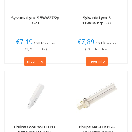
26W
(13)
60W
(1)
32W
(3)
75W
(1)
35W
(1)
100W
(2)
Sylvania
Lynx-S 5W/827/2p
Sylvania
Lynx-S
36W
(6)
150W
(1)
G23
11W/840/2p G23
40W
(3)
Techniek
42W
(4)
55W
(5)
€7,19
€7,89
LED
(11)
/ stuk
/ stuk
Excl. btw
Excl. btw
80W
(2)
Halogeen
(2)
(€8,70 Incl. btw)
(€9,55 Incl. btw)
Spaarlamp
(1)
meer info
meer info
Philips
CorePro LED PLC
Philips
MASTER PL-S