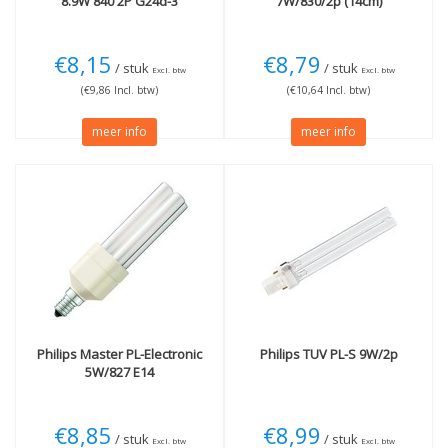
8.9W 840 2P G24d-3
7W/830/2p (14cm)
€8,15
€8,79
/ stuk
/ stuk
Excl. btw
Excl. btw
(€9,86 Incl. btw)
(€10,64 Incl. btw)
meer info
meer info
Philips
Master PL-Electronic
Philips
TUV PL-S 9W/2p
5W/827 E14
€8,85
€8,99
/ stuk
/ stuk
Excl. btw
Excl. btw