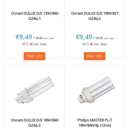
Osram
DULUX D/E 13W/840
Osram
DULUX D/E 18W/827
G24q-1
G24q-2
€9,49
€9,49
/ stuk
/ stuk
Excl. btw
Excl. btw
(€11,48 Incl. btw)
(€11,48 Incl. btw)
meer info
meer info
Osram
DULUX D/E 18W/840
Philips
MASTER PL-T
G24q-2
18W/840/4p (12cm)