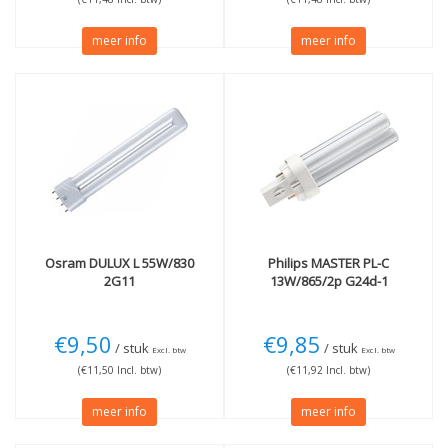
meer info
meer info
Osram
DULUX L 55W/830
Philips
MASTER PL-C
2G11
13W/865/2p G24d-1
€9,50
€9,85
/ stuk
/ stuk
Excl. btw
Excl. btw
(€11,50 Incl. btw)
(€11,92 Incl. btw)
meer info
meer info