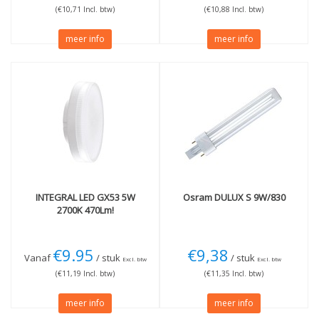
(€10,71 Incl. btw)
(€10,88 Incl. btw)
meer info
meer info
INTEGRAL
LED GX53 5W
Osram
DULUX S 9W/830
2700K 470Lm!
€9.95
€9,38
Vanaf
/ stuk
/ stuk
Excl. btw
Excl. btw
(€11,19 Incl. btw)
(€11,35 Incl. btw)
meer info
meer info