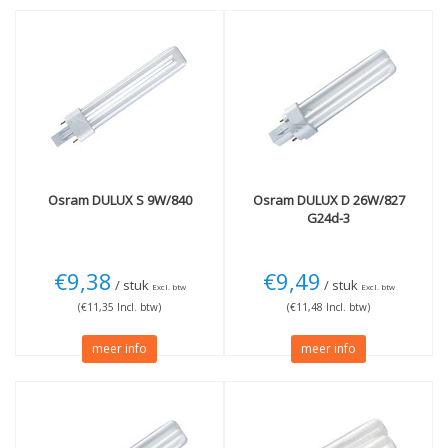
Osram
DULUX S 9W/840
Osram
DULUX D 26W/827
G24d-3
€9,38
€9,49
/ stuk
/ stuk
Excl. btw
Excl. btw
(€11,35 Incl. btw)
(€11,48 Incl. btw)
meer info
meer info