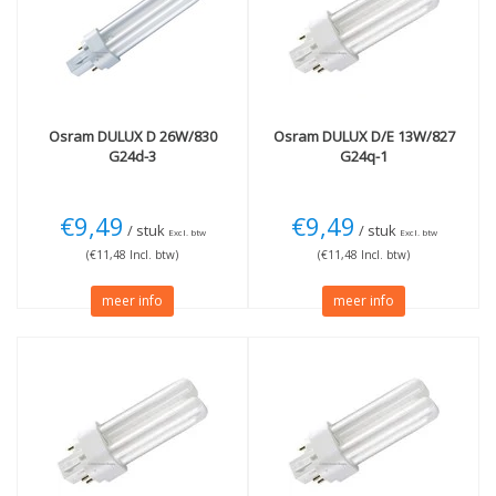
Osram
DULUX D 26W/830
Osram
DULUX D/E 13W/827
G24d-3
G24q-1
€9,49
€9,49
/ stuk
/ stuk
Excl. btw
Excl. btw
(€11,48 Incl. btw)
(€11,48 Incl. btw)
meer info
meer info