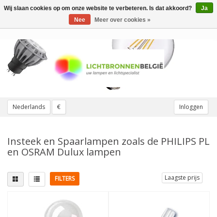
Wij slaan cookies op om onze website te verbeteren. Is dat akkoord?
Ja
Toggle
navigation
Nee
Meer over cookies »
Nederlands
€
Inloggen
Insteek en Spaarlampen zoals de PHILIPS PL
en OSRAM Dulux lampen
Laagste prijs
FILTERS
Lampvoet
Vervangt