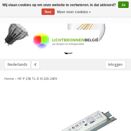
Wij slaan cookies op om onze website te verbeteren. Is dat akkoord?
Ja
Toggle
navigation
Nee
Meer over cookies »
Nederlands
€
Inloggen
Home
»
HF-P 258 TL-D III 220-240V