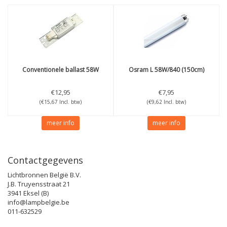
Conventionele ballast 58W
Osram
L 58W/840 (150cm)
€12,95
€7,95
(€15,67 Incl. btw)
(€9,62 Incl. btw)
meer info
meer info
Contactgegevens
Lichtbronnen België B.V.
J.B. Truyensstraat 21
3941 Eksel (B)
info@lampbelgie.be
011-632529