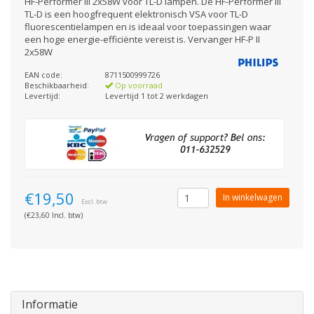
HF-Performer III 2x58W voor TL-D lampen. De HF-Performer III
TL-D is een hoogfrequent elektronisch VSA voor TL-D
fluorescentielampen en is ideaal voor toepassingen waar
een hoge energie-efficiënte vereist is. Vervanger HF-P II
2x58W
EAN code:
8711500999726
Beschikbaarheid:
Op voorraad
Levertijd:
Levertijd 1 tot 2 werkdagen
€19,50
In winkelwagen
Excl. btw
(€23,60 Incl. btw)
Informatie