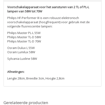
Voorschakelapparaat voor het aansturen van 2 TL of PL-L
lampen van 58W tot 70W
Philips HF-Performer III is een robuust elektronisch
voorschakelapparaat (hoogfrequent) voor gebruik met de
volgende fluorescentie lampen:
Philips Master PL-L 55W
Philips Master TL-D 58W
Philips Master TL-D 70W
Osram Dulux L 55W
Osram Lumilux 58W
Sylvania Luxline 58W
Afmetingen:
Lengte 28cm, Breedte 3cm, Hoogte 2,8cm
Gerelateerde producten