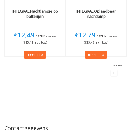
INTEGRAL
Nachtlampje op
INTEGRAL
Oplaadbaar
batterijen
nachtlamp
€12,49
€12,79
/ stuk
/ stuk
Excl. btw
Excl. btw
(€15,11 Incl. btw)
(€15,48 Incl. btw)
meer info
meer info
Excl. btw
1
Contactgegevens