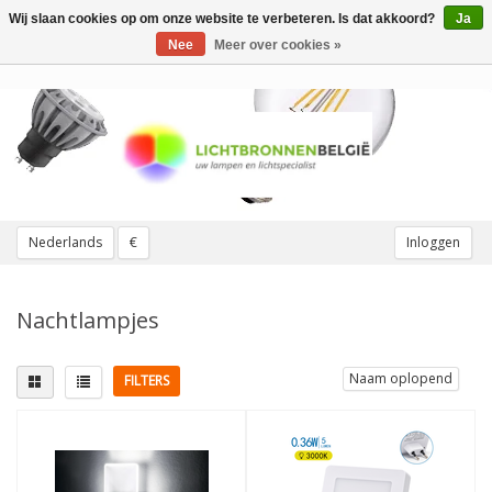
Wij slaan cookies op om onze website te verbeteren. Is dat akkoord?
Ja
Toggle
navigation
Nee
Meer over cookies »
Nederlands
€
Inloggen
Nachtlampjes
Naam oplopend
FILTERS
Lichtkleur
Meer
4000K Koelwit
(3)
Beweging sensor
(3)