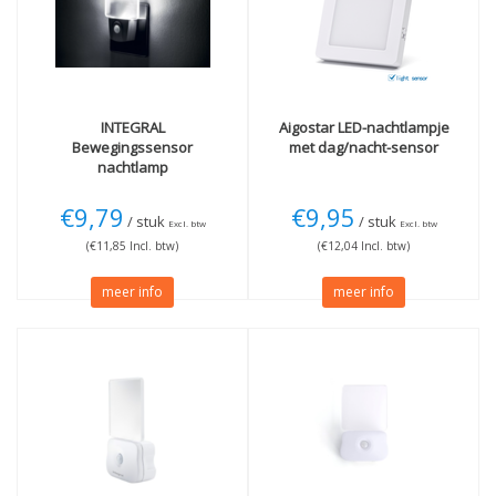
Licht/donker schakeling
(4)
Kleur
Techniek
Wit
(4)
LED
(4)
INTEGRAL
Aigostar
LED-nachtlampje
Bewegingssensor
met dag/nacht-sensor
nachtlamp
€9,79
€9,95
/ stuk
/ stuk
Excl. btw
Excl. btw
(€11,85 Incl. btw)
(€12,04 Incl. btw)
meer info
meer info