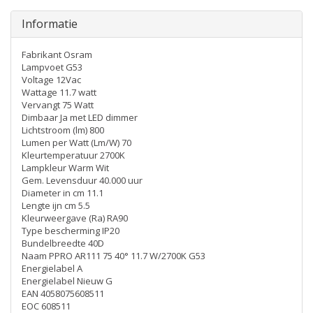
Informatie
Fabrikant Osram
Lampvoet G53
Voltage 12Vac
Wattage 11.7 watt
Vervangt 75 Watt
Dimbaar Ja met LED dimmer
Lichtstroom (lm) 800
Lumen per Watt (Lm/W) 70
Kleurtemperatuur 2700K
Lampkleur Warm Wit
Gem. Levensduur 40.000 uur
Diameter in cm 11.1
Lengte ijn cm 5.5
Kleurweergave (Ra) RA90
Type bescherming IP20
Bundelbreedte 40D
Naam PPRO AR111 75 40° 11.7 W/2700K G53
Energielabel A
Energielabel Nieuw G
EAN 4058075608511
EOC 608511