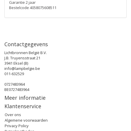
Garantie 2 jaar
Bestelcode 4058075608511
Contactgegevens
Lichtbronnen België B.V.
J.B. Truyensstraat 21
3941 Eksel (B)
info@lampbelgie.be
011-632529
0727483964
BE0727483964
Meer informatie
Klantenservice
Over ons
Algemene voorwaarden
Privacy Policy