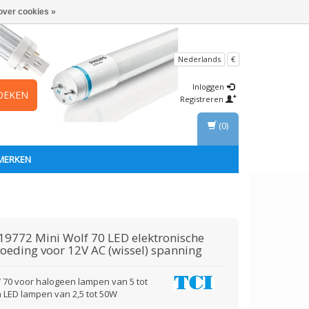
over cookies »
Nederlands
€
Inloggen
OEKEN
Registreren
(0)
MERKEN
19772 Mini Wolf 70 LED elektronische
oeding voor 12V AC (wissel) spanning
 70 voor halogeen lampen van 5 tot
 LED lampen van 2,5 tot 50W