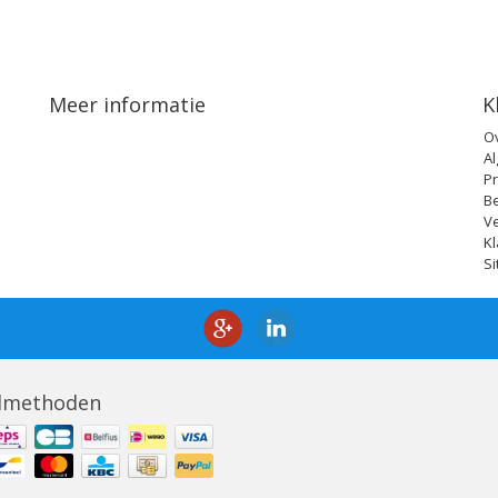
Meer informatie
K
O
A
Pr
B
V
Kl
S
lmethoden