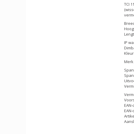
TCI 1
(wiss
verm
Bree
Hoog
Leng
IP wa
Dimba
Kleur
Merk 
Spann
Spann
Uitvo
Verm
Verm
Voors
EAN-
EAN-c
Artik
Aansl