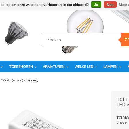
kies op om onze website te verbeteren. Is dat akkoord?
Ja
Nee
Meer 
Z
TOEBEHOREN
ARMATUREN
WELKE LED
LAMPEN
12V AC (wissel) spanning
TCI
1
LED v
TCI MW
70W en