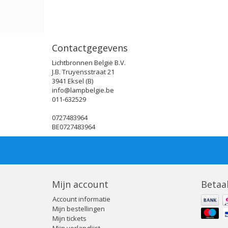
Contactgegevens
Lichtbronnen België B.V.
J.B. Truyensstraat 21
3941 Eksel (B)
info@lampbelgie.be
011-632529
0727483964
BE0727483964
Mijn account
Betaa
Account informatie
Mijn bestellingen
Mijn tickets
Mijn verlanglijst