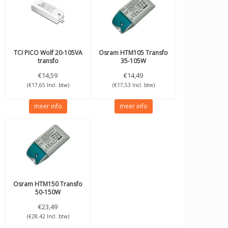
TCI
PICO Wolf 20-105VA
Osram
HTM105 Transfo
transfo
35-105W
€14,59
€14,49
(€17,65 Incl. btw)
(€17,53 Incl. btw)
meer info
meer info
Osram
HTM150 Transfo
50-150W
€23,49
(€28,42 Incl. btw)