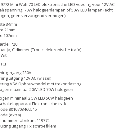
19772 Mini Wolf 70 LED elektronische LED voeding voor 12V AC
el) spanning, 70W halogeenlampen of 50W LED lampen (echt
ogen, geen vervangend vermogen)
dte 34mm
te 21mm
te 107mm
arde IP20
ar Ja, C dimmer (Tronic elektronische trafo)
 Wit
TCI
ing ingang 230V
ing uitgang 12V AC (wissel)
ering VSA Opbouwmodel met trekontlasting
ogen maximaal 50W LED 70W halogeen
ogen minimaal 2,5W LED 50W halogeen
chakelapparaat Elektronische trafo
code 8010703460515
ode (extra)
elnummer fabrikant 119772
uiting uitgang 1 x schroefklem