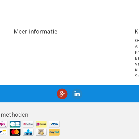
Meer informatie
K
O
A
Pr
B
V
Kl
S
lmethoden