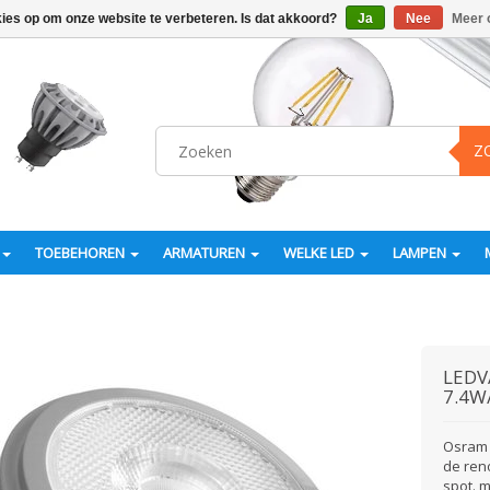
kies op om onze website te verbeteren. Is dat akkoord?
Ja
Nee
Meer 
Z
TOEBEHOREN
ARMATUREN
WELKE LED
LAMPEN
LEDV
7.4W
Osram 
de ren
spot. 