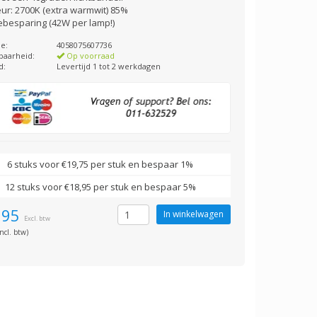
eur: 2700K (extra warmwit) 85%
ebesparing (42W per lamp!)
e:
4058075607736
baarheid:
Op voorraad
d:
Levertijd 1 tot 2 werkdagen
6 stuks voor €19,75 per stuk en bespaar 1%
12 stuks voor €18,95 per stuk en bespaar 5%
,95
Excl. btw
ncl. btw)