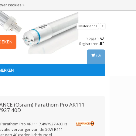
over cookies »
Nederlands
€
Inloggen
OEKEN
Registreren
(0)
MERKEN
ANCE (Osram)
Parathom Pro AR111
/927 40D
Parathom Pro AR111 7.4W/927 40D is
ovatie vervanger van de 50W R111
met een 40graden lichtbundel.