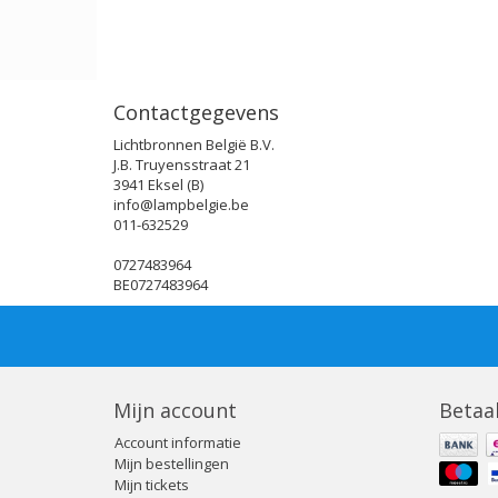
Contactgegevens
Lichtbronnen België B.V.
J.B. Truyensstraat 21
3941 Eksel (B)
info@lampbelgie.be
011-632529
0727483964
BE0727483964
Mijn account
Betaa
Account informatie
Mijn bestellingen
Mijn tickets