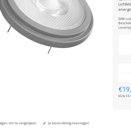
Lichtkl
energi
EAN cod
Beschik
Levertij
€19
(€24,14 I
gen om te vergelijken
Je beoordeling toevoegen