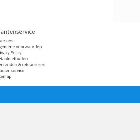
lantenservice
ver ons
lgemene voorwaarden
ivacy Policy
etaalmethoden
erzenden & retourneren
antenservice
itemap