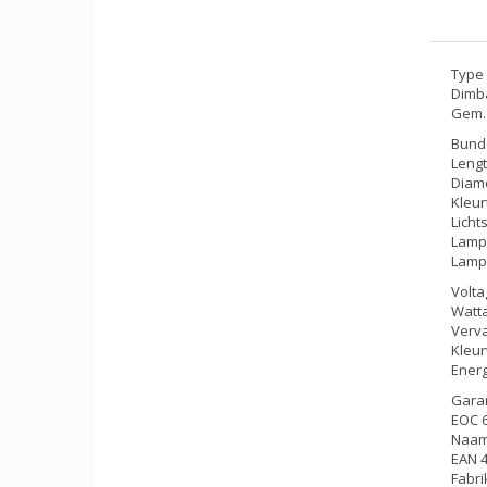
Type 
Dimba
Gem. 
Bunde
Lengt
Diame
Kleu
Licht
Lampk
Lamp
Volta
Watta
Verva
Kleur
Energ
Garan
EOC 
Naam
EAN 
Fabr