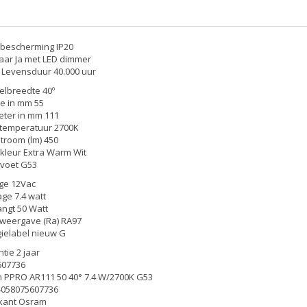
bescherming IP20
ar Ja met LED dimmer
Levensduur 40.000 uur
lbreedte 40º
e in mm 55
ter in mm 111
rtemperatuur 2700K
stroom (lm) 450
leur Extra Warm Wit
voet G53
ge 12Vac
ge 7.4 watt
ngt 50 Watt
weergave (Ra) RA97
ielabel nieuw G
tie 2 jaar
607736
 PPRO AR111 50 40° 7.4 W/2700K G53
4058075607736
ikant Osram