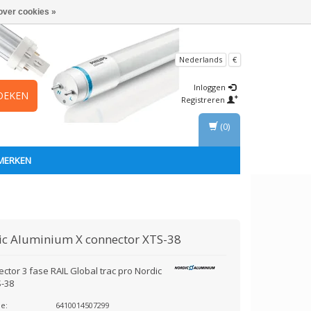
over cookies »
Nederlands
€
Inloggen
OEKEN
Registreren
(0)
MERKEN
ic Aluminium
X connector XTS-38
ctor 3 fase RAIL Global trac pro Nordic
S-38
e:
6410014507299