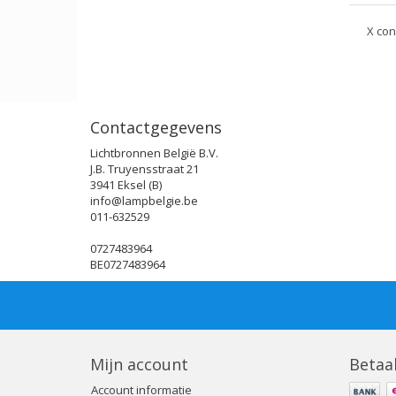
X con
Contactgegevens
Lichtbronnen België B.V.
J.B. Truyensstraat 21
3941 Eksel (B)
info@lampbelgie.be
011-632529
0727483964
BE0727483964
Mijn account
Betaa
Account informatie