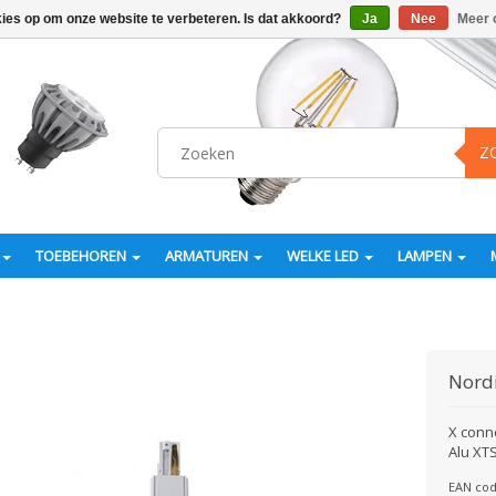
kies op om onze website te verbeteren. Is dat akkoord?
Ja
Nee
Meer 
Z
TOEBEHOREN
ARMATUREN
WELKE LED
LAMPEN
Nord
X conne
Alu XT
EAN cod