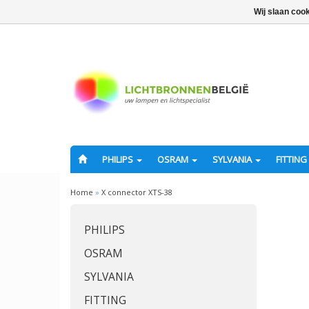
Wij slaan coo
PHILIPS
OSRAM
SYLVANIA
FITTING
Home
»
X connector XTS-38
PHILIPS
OSRAM
SYLVANIA
FITTING