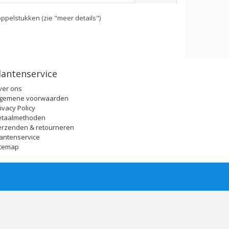
ppelstukken (zie "meer details")
lantenservice
ver ons
lgemene voorwaarden
ivacy Policy
etaalmethoden
erzenden & retourneren
antenservice
itemap