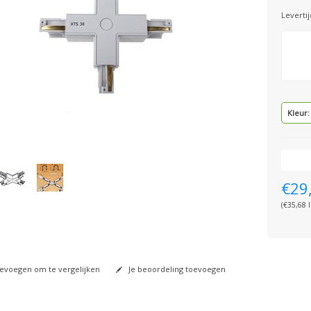
Levertij
Kleur:
€29
(€35,68 I
voegen om te vergelijken
Je beoordeling toevoegen