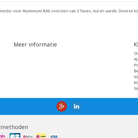
nector voor Aluminium RAIL voorzien van 3 fases, nul en aarde. Diverse ko
Meer informatie
K
O
A
Pr
B
V
Kl
S
lmethoden