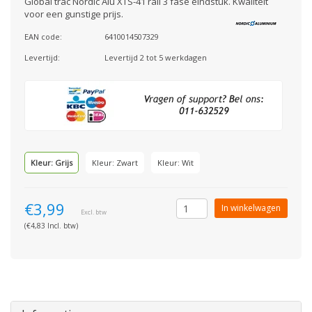
Global trac Nordic Alu XTS-41 rail 3 fase eindstuk. Kwaliteit
voor een gunstige prijs.
EAN code:
6410014507329
Levertijd:
Levertijd 2 tot 5 werkdagen
Kleur: Grijs
Kleur: Zwart
Kleur: Wit
€3,99
In winkelwagen
Excl. btw
(€4,83 Incl. btw)