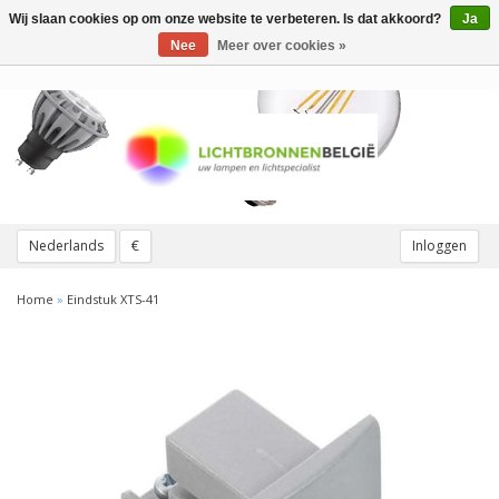
Wij slaan cookies op om onze website te verbeteren. Is dat akkoord?
Ja
Toggle
navigation
Nee
Meer over cookies »
Nederlands
€
Inloggen
Home
»
Eindstuk XTS-41