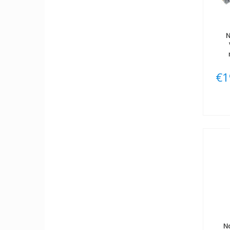
N
€1
N