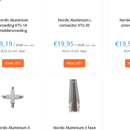
ordic Aluminium
Nordic Aluminium
L
Nordi
Voeding XTS-14
connector XTS-35
conn
middenvoeding
9,19
€19,95
€19,
/ stuk
/ stuk
Excl. btw
Excl. btw
(€23,22 Incl. btw)
(€24,14 Incl. btw)
(€24
meer info
meer info
m
ordic Aluminium
X
Nordic Aluminium
3 fase