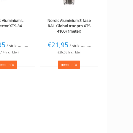
c Aluminium
L
Nordic Aluminium
3 fase
ector XTS-34
RAIL Global trac pro XTS
4100 (1meter)
95
€21,95
/ stuk
/ stuk
Excl. btw
Excl. btw
,14 Incl. btw)
(€26,56 Incl. btw)
eer info
meer info