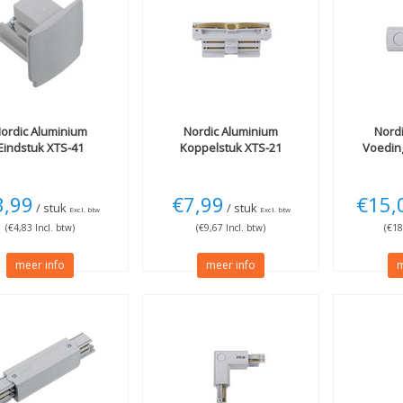
ordic Aluminium
Nordic Aluminium
Nord
Eindstuk XTS-41
Koppelstuk XTS-21
Voeding
3,99
€7,99
€15,
/ stuk
/ stuk
Excl. btw
Excl. btw
(€4,83 Incl. btw)
(€9,67 Incl. btw)
(€18
meer info
meer info
m