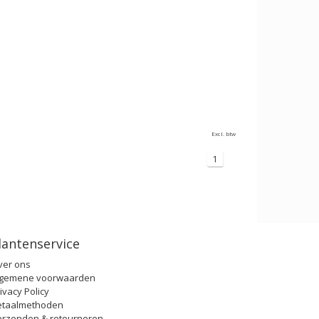
Excl. btw
1
lantenservice
ver ons
lgemene voorwaarden
ivacy Policy
etaalmethoden
erzenden & retourneren