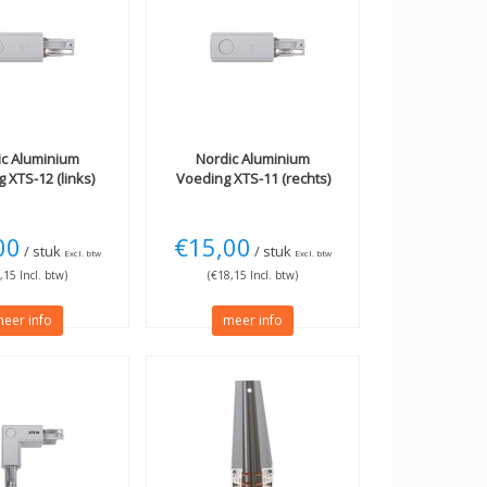
ic Aluminium
Nordic Aluminium
 XTS-12 (links)
Voeding XTS-11 (rechts)
00
€15,00
/ stuk
/ stuk
Excl. btw
Excl. btw
,15 Incl. btw)
(€18,15 Incl. btw)
eer info
meer info