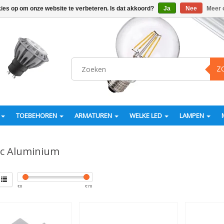
kies op om onze website te verbeteren. Is dat akkoord?
Ja
Nee
Meer 
Z
TOEBEHOREN
ARMATUREN
WELKE LED
LAMPEN
ic Aluminium
€
0
€
70