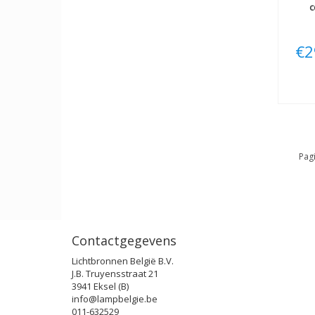
c
€2
Pagi
Contactgegevens
Lichtbronnen België B.V.
J.B. Truyensstraat 21
3941 Eksel (B)
info@lampbelgie.be
011-632529