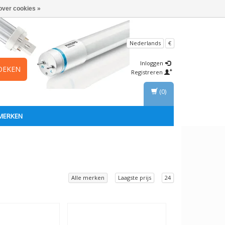
over cookies »
Nederlands
€
Inloggen
OEKEN
Registreren
(0)
MERKEN
Alle merken
Laagste prijs
24