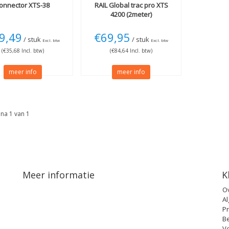
onnector XTS-38
RAIL Global trac pro XTS
4200 (2meter)
9,49
€69,95
/ stuk
/ stuk
Excl. btw
Excl. btw
(€35,68 Incl. btw)
(€84,64 Incl. btw)
meer info
meer info
na 1 van 1
Meer informatie
K
O
A
Pr
B
V