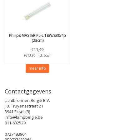
Philips
MASTER PL-L 18W/830/4p
(23cm)
€11,49
(€13,90 Incl. btw)
meer info
Contactgegevens
Lichtbronnen België B.V.
J.B. Truyensstraat 21
3941 Eksel (B)
info@lampbelgie.be
011-632529
0727483964
BE0727483964