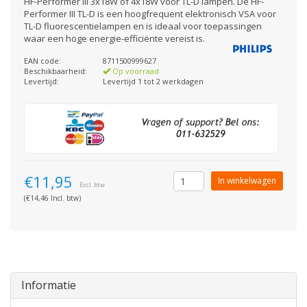
HF-Performer III 3x18W of 4x18W voor TL-D lampen. De HF-
Performer III TL-D is een hoogfrequent elektronisch VSA voor
TL-D fluorescentielampen en is ideaal voor toepassingen
waar een hoge energie-efficiënte vereist is.
EAN code:
8711500999627
Beschikbaarheid:
Op voorraad
Levertijd:
Levertijd 1 tot 2 werkdagen
€11,95
In winkelwagen
Excl. btw
(€14,46 Incl. btw)
Informatie