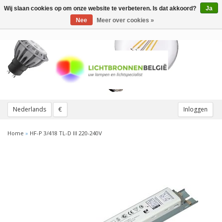
Wij slaan cookies op om onze website te verbeteren. Is dat akkoord?
Ja
Toggle
navigation
Nee
Meer over cookies »
Nederlands
€
Inloggen
Home
»
HF-P 3/418 TL-D III 220-240V