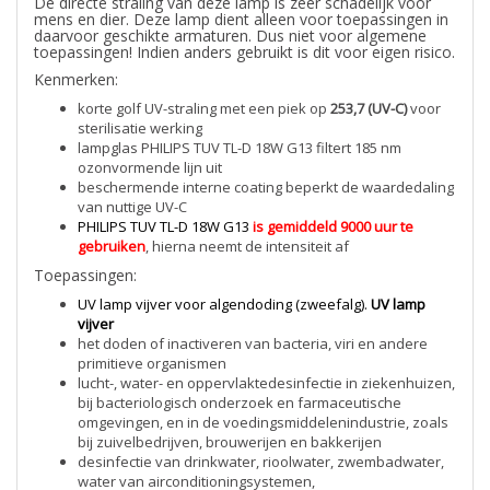
De directe straling van deze lamp is zeer schadelijk voor
mens en dier. Deze lamp dient alleen voor toepassingen in
daarvoor geschikte armaturen. Dus niet voor algemene
toepassingen! Indien anders gebruikt is dit voor eigen risico.
Kenmerken:
korte golf UV-straling met een piek op
253,7 (UV-C)
voor
sterilisatie werking
lampglas PHILIPS TUV TL-D 18W G13 filtert 185 nm
ozonvormende lijn uit
beschermende interne coating beperkt de waardedaling
van nuttige UV-C
PHILIPS TUV TL-D 18W G13
is gemiddeld 9000 uur te
gebruiken
, hierna neemt de intensiteit af
Toepassingen:
UV lamp vijver voor algendoding (zweefalg).
UV lamp
vijver
het doden of inactiveren van bacteria, viri en andere
primitieve organismen
lucht-, water- en oppervlaktedesinfectie in ziekenhuizen,
bij bacteriologisch onderzoek en farmaceutische
omgevingen, en in de voedingsmiddelenindustrie, zoals
bij zuivelbedrijven, brouwerijen en bakkerijen
desinfectie van drinkwater, rioolwater, zwembadwater,
water van airconditioningsystemen,