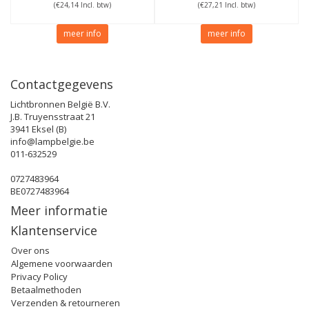
(€24,14 Incl. btw)
(€27,21 Incl. btw)
meer info
meer info
Contactgegevens
Lichtbronnen België B.V.
J.B. Truyensstraat 21
3941 Eksel (B)
info@lampbelgie.be
011-632529
0727483964
BE0727483964
Meer informatie
Klantenservice
Over ons
Algemene voorwaarden
Privacy Policy
Betaalmethoden
Verzenden & retourneren