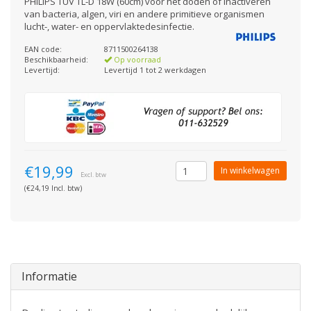
PHILIPS TUV TL-D 18W (60cm) voor het doden of inactiveren
van bacteria, algen, viri en andere primitieve organismen
lucht-, water- en oppervlaktedesinfectie.
EAN code:
8711500264138
Beschikbaarheid:
Op voorraad
Levertijd:
Levertijd 1 tot 2 werkdagen
€19,99
In winkelwagen
Excl. btw
(€24,19 Incl. btw)
Informatie