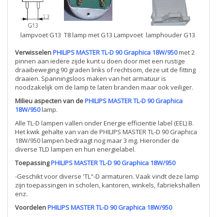
lampvoet G13
T8 lamp met G13 Lampvoet
lamphouder G13
Verwisselen
PHILIPS MASTER TL-D 90 Graphica 18W/950
met 2
pinnen aan iedere zijde kunt u doen door met een rustige
draaibeweging 90 graden links of rechtsom, deze uit de fitting
draaien. Spanningsloos maken van het armatuur is
noodzakelijk om de lamp te laten branden maar ook veiliger.
Milieu aspecten van de
PHILIPS MASTER TL-D 90 Graphica
18W/950
lamp.
Alle TL-D lampen vallen onder Energie efficientie label (EEL) B.
Het kwik gehalte van van de PHILIPS MASTER TL-D 90 Graphica
18W/950 lampen bedraagt nog maar 3 mg. Hieronder de
diverse TLD lampen en hun energielabel.
Toepassing
PHILIPS MASTER TL-D 90 Graphica 18W/950
-Geschikt voor diverse 'TL"-D armaturen. Vaak vindt deze lamp
zijn toepassingen in scholen, kantoren, winkels, fabriekshallen
enz.
Voordelen
PHILIPS MASTER TL-D 90 Graphica 18W/950