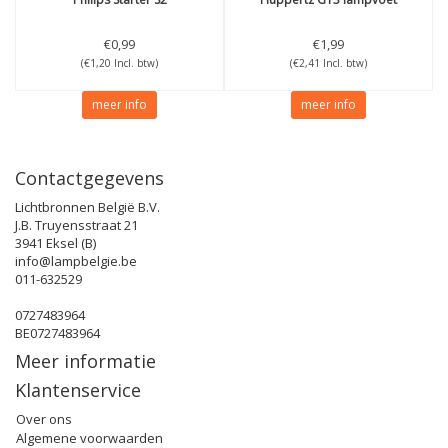
€0,99
€1,99
(€1,20 Incl. btw)
(€2,41 Incl. btw)
meer info
meer info
Contactgegevens
Lichtbronnen België B.V.
J.B. Truyensstraat 21
3941 Eksel (B)
info@lampbelgie.be
011-632529
0727483964
BE0727483964
Meer informatie
Klantenservice
Over ons
Algemene voorwaarden