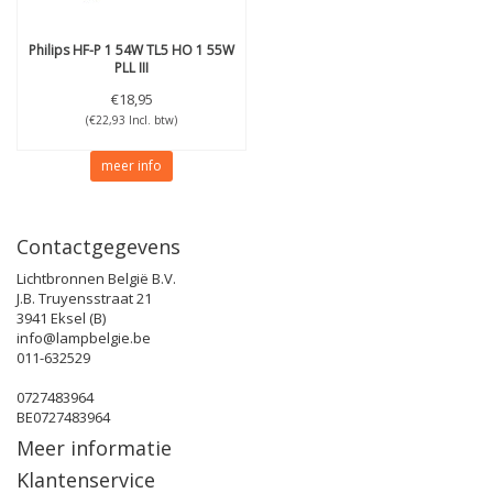
Philips
HF-P 1 54W TL5 HO 1 55W
PLL III
€18,95
(€22,93 Incl. btw)
meer info
Contactgegevens
Lichtbronnen België B.V.
J.B. Truyensstraat 21
3941 Eksel (B)
info@lampbelgie.be
011-632529
0727483964
BE0727483964
Meer informatie
Klantenservice