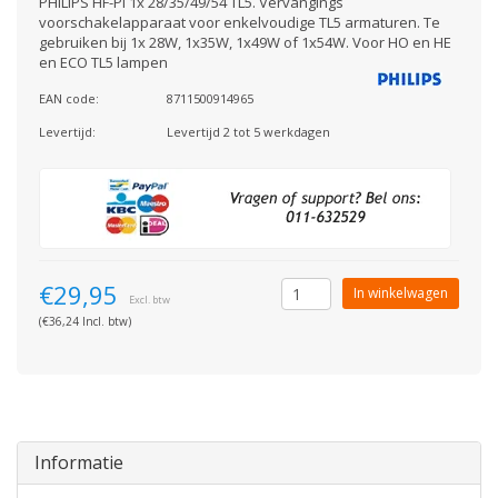
PHILIPS HF-Pi 1x 28/35/49/54 TL5. Vervangings
voorschakelapparaat voor enkelvoudige TL5 armaturen. Te
gebruiken bij 1x 28W, 1x35W, 1x49W of 1x54W. Voor HO en HE
en ECO TL5 lampen
EAN code:
8711500914965
Levertijd:
Levertijd 2 tot 5 werkdagen
€29,95
In winkelwagen
Excl. btw
(€36,24 Incl. btw)
Informatie