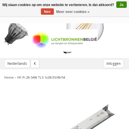
Wij slaan cookies op om onze website te verbeteren. Is dat akkoord?
Ja
Toggle
navigation
Nee
Meer over cookies »
Nederlands
€
Inloggen
Home
»
HF-Pi 28-54W TL5 1x28/35/49/54