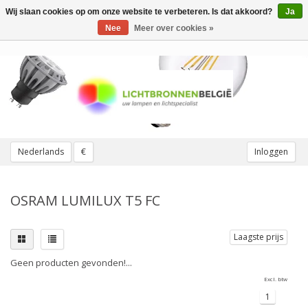
Wij slaan cookies op om onze website te verbeteren. Is dat akkoord?
Ja
Toggle
navigation
Nee
Meer over cookies »
Nederlands
€
Inloggen
OSRAM LUMILUX T5 FC
Laagste prijs
Geen producten gevonden!...
Excl. btw
1