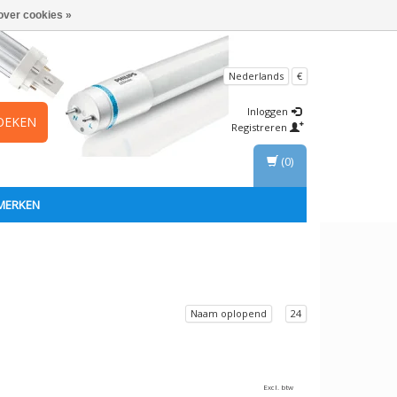
over cookies »
Nederlands
€
Inloggen
OEKEN
Registreren
(0)
MERKEN
Naam oplopend
24
Excl. btw