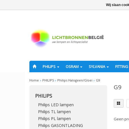
Wij slaan coo
PHILIPS
OSRAM
SYLVANIA
FITTING
Home
»
PHILIPS
»
Philips Halogeen/Gloei
»
G9
G9
PHILIPS
Philips LED lampen
Philips TL lampen
Philips PL lampen
Geen pro
Philips GASONTLADING