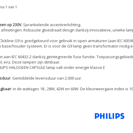
na 1 van 1
een op 230V.
Sprankelende accentverlichting.
 afmetingen. Robuuste gloeidraad design dankzij innovatieve, unieke lamp
lickline G9 is goedgekeurd voor gebruik in open armaturen (aan IEC 60598 
n base/houder systeem. Er is voor de G9 lamp geen transformator nodig en 
t aan IEC 60432-2 dankzij geïntegreerde fuse functie. Toepassingsgebieden 
l, enz. Deze lampen zijn dimbaar.
ILIPS HALOGEEN CAPSULE lamp valt onder energie klasse E
sduur
: Gemiddelde levensduur van 2.000 uur.
jgbaar
: in de wattages 18 , 28W, 42W en 60W. De kleurweergave index is 10