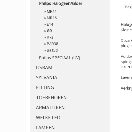
Philips Halogeen/Gloei
Pagi
»
MR11
»
MR16
»
E14
Halog
Kleine
»
G9
»
R7s
Deze C
»
PAR38
plug-i
»
Ba15d
Voldoe
Philips SPECIAAL (UV)
spiege
OSRAM
De PH
SYLVANIA
Leven
FITTING
Verkri
TOEBEHOREN
ARMATUREN
WELKE LED
LAMPEN