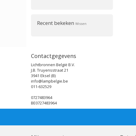
Recent bekeken
Wissen
Contactgegevens
Lichtbronnen België B.V.
J.B. Truyensstraat 21
3941 Eksel (B)
info@lampbelgie.be
011-632529
0727483964
BE0727483964