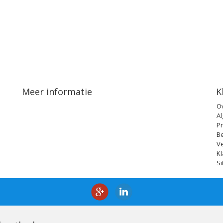
Meer informatie
K
O
A
Pr
B
V
Kl
S