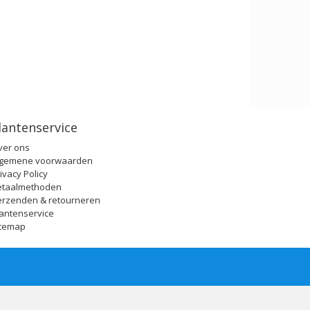
lantenservice
ver ons
lgemene voorwaarden
ivacy Policy
etaalmethoden
erzenden & retourneren
antenservice
itemap