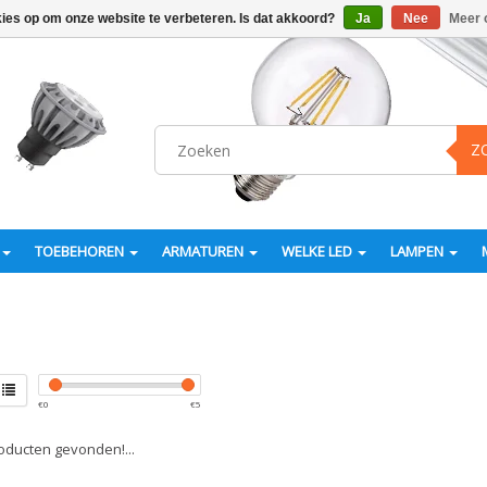
kies op om onze website te verbeteren. Is dat akkoord?
Ja
Nee
Meer 
Z
TOEBEHOREN
ARMATUREN
WELKE LED
LAMPEN
€
0
€
5
ducten gevonden!...