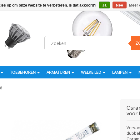
kies op om onze website te verbeteren. Is dat akkoord?
Ja
Nee
Meer 
Z
TOEBEHOREN
ARMATUREN
WELKE LED
LAMPEN
ng
Osr
voor 
Vervan
dubbel
Osram 