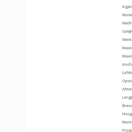
Inga
Nomi
Netfr
Gelij
Werk
Maxim
Maxim
Insch
Licht
Opstar
Afme
Lengt
Bree
Hoog
Monta
Produ