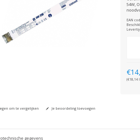
54W, O
noodvo
EAN cod
Beschik
Levertij
€14
(€18,14 I
gen om te vergelijken
Je beoordeling toevoegen
rotechnische gegevens