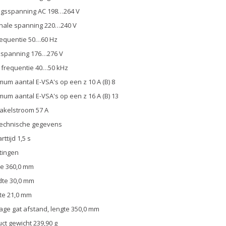
ngsspanning AC 198…264 V
nale spanning 220…240 V
equentie 50…60 Hz
kspanning 176…276 V
 frequentie 40…50 kHz
um aantal E-VSA's op een z 10 A (B) 8
um aantal E-VSA's op een z 16 A (B) 13
akelstroom 57 A
technische gegevens
ttijd 1,5 s
tingen
e 360,0 mm
dte 30,0 mm
te 21,0 mm
ge gat afstand, lengte 350,0 mm
ct gewicht 239,90 g