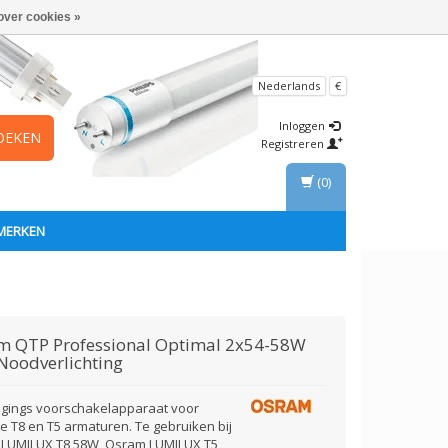
over cookies »
Nederlands
€
Inloggen
OEKEN
Registreren
(0)
MERKEN
am
QTP Professional Optimal 2x54-58W
Noodverlichting
gings voorschakelapparaat voor
e T8 en T5 armaturen. Te gebruiken bij
LUMILUX T8 58W, Osram LUMILUX T5