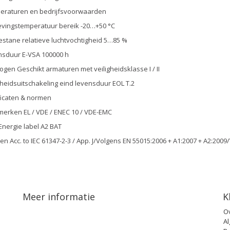
eraturen en bedrijfsvoorwaarden
vingstemperatuur bereik -20…+50 °C
stane relatieve luchtvochtigheid 5…85 %
sduur E-VSA 100000 h
gen Geschikt armaturen met veiligheidsklasse I / II
gheidsuitschakeling eind levensduur EOL T.2
ficaten & normen
erken EL / VDE / ENEC 10 / VDE-EMC
 Energie label A2 BAT
n Acc. to IEC 61347-2-3 / App. J/Volgens EN 55015:2006 + A1:2007 + A2:200
Meer informatie
K
O
A