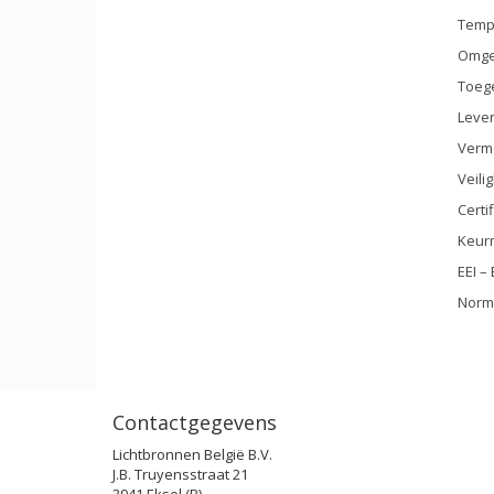
Temp
Omge
Toege
Leven
Vermo
Veili
Certi
Keurm
EEI –
Norme
Contactgegevens
Lichtbronnen België B.V.
J.B. Truyensstraat 21
3941 Eksel (B)