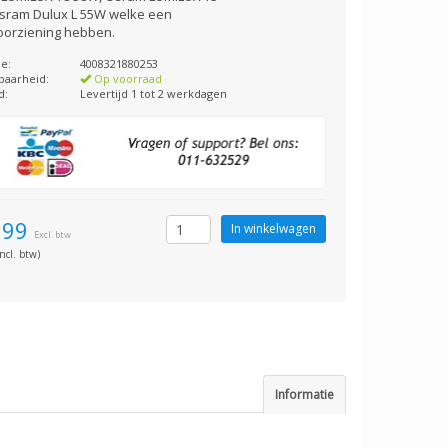
sram Dulux L 55W welke een
orziening hebben.
e:
4008321880253
baarheid:
Op voorraad
d:
Levertijd 1 tot 2 werkdagen
,99
Excl. btw
ncl. btw)
Informatie