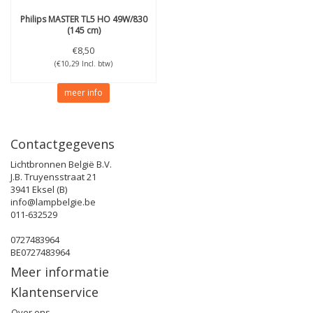
Philips
MASTER TL5 HO 49W/830
(145 cm)
€8,50
(€10,29 Incl. btw)
meer info
Contactgegevens
Lichtbronnen België B.V.
J.B. Truyensstraat 21
3941 Eksel (B)
info@lampbelgie.be
011-632529
0727483964
BE0727483964
Meer informatie
Klantenservice
Over ons