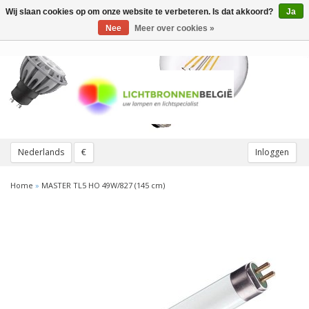
Wij slaan cookies op om onze website te verbeteren. Is dat akkoord?
Ja
Toggle
navigation
Nee
Meer over cookies »
Nederlands
€
Inloggen
Home
»
MASTER TL5 HO 49W/827 (145 cm)