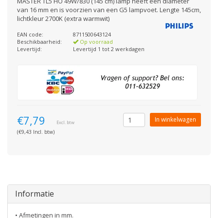
MASTER TL5 HO 49W/830 (145 cm) lamp heeft een diameter
van 16 mm en is voorzien van een G5 lampvoet. Lengte 145cm,
lichtkleur 2700K (extra warmwit)
EAN code:
8711500643124
Beschikbaarheid:
Op voorraad
Levertijd:
Levertijd 1 tot 2 werkdagen
€7,79
In winkelwagen
Excl. btw
(€9,43 Incl. btw)
Informatie
• Afmetingen in mm.