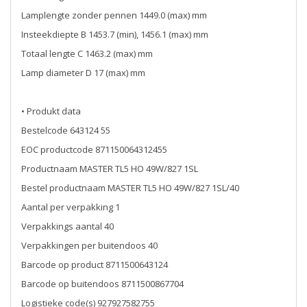
Lamplengte zonder pennen 1449.0 (max) mm
Insteekdiepte B 1453.7 (min), 1456.1 (max) mm
Totaal lengte C 1463.2 (max) mm
Lamp diameter D 17 (max) mm
• Produkt data
Bestelcode 643124 55
EOC productcode 871150064312455
Productnaam MASTER TL5 HO 49W/827 1SL
Bestel productnaam MASTER TL5 HO 49W/827 1SL/40
Aantal per verpakking 1
Verpakkings aantal 40
Verpakkingen per buitendoos 40
Barcode op product 8711500643124
Barcode op buitendoos 8711500867704
Logistieke code(s) 927927582755