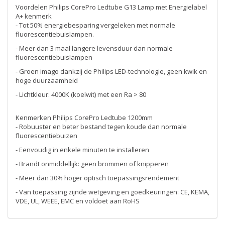
Voordelen Philips CorePro Ledtube G13 Lamp met Energielabel
A+ kenmerk
- Tot 50% energiebesparing vergeleken met normale
fluorescentiebuislampen.
- Meer dan 3 maal langere levensduur dan normale
fluorescentiebuislampen
- Groen imago dankzij de Philips LED-technologie, geen kwik en
hoge duurzaamheid
- Lichtkleur: 4000K (koelwit) met een Ra > 80
Kenmerken Philips CorePro Ledtube 1200mm
- Robuuster en beter bestand tegen koude dan normale
fluorescentiebuizen
- Eenvoudig in enkele minuten te installeren
- Brandt onmiddellijk: geen brommen of knipperen
- Meer dan 30% hoger optisch toepassingsrendement
- Van toepassing zijnde wetgeving en goedkeuringen: CE, KEMA,
VDE, UL, WEEE, EMC en voldoet aan RoHS