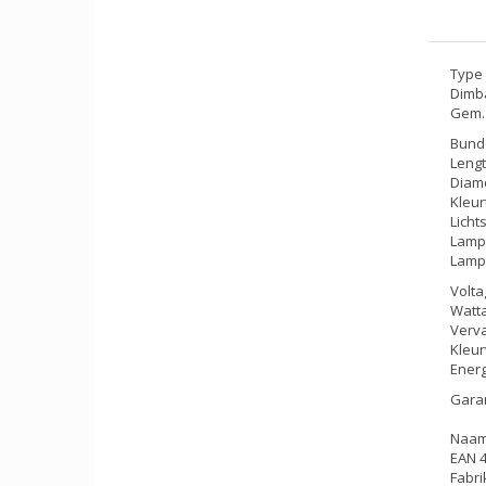
Type 
Dimba
Gem. 
Bunde
Lengt
Diame
Kleu
Licht
Lampk
Lamp
Volta
Watta
Verva
Kleur
Energ
Garan
Naam
EAN 
Fabr