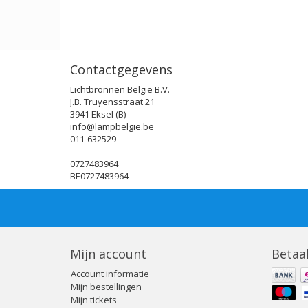
Contactgegevens
Lichtbronnen België B.V.
J.B. Truyensstraat 21
3941 Eksel (B)
info@lampbelgie.be
011-632529
0727483964
BE0727483964
Mijn account
Betaa
Account informatie
Mijn bestellingen
Mijn tickets