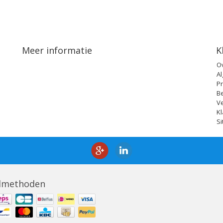
Meer informatie
K
O
A
Pr
B
V
Kl
S
lmethoden