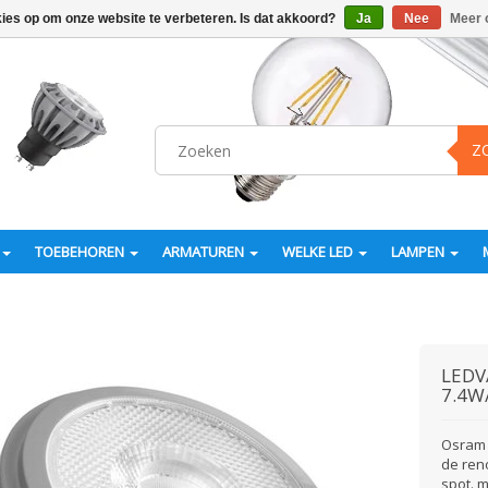
kies op om onze website te verbeteren. Is dat akkoord?
Ja
Nee
Meer 
Z
TOEBEHOREN
ARMATUREN
WELKE LED
LAMPEN
LEDV
7.4W
Osram 
de ren
spot. 