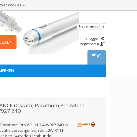
over cookies »
Nederlands
€
Inloggen
OEKEN
Registreren
(0)
MERKEN
ANCE (Osram)
Parathom Pro AR111
/927 24D
Parathom Pro AR111 7.4W/927 24D is
ovatie vervanger van de 50W R111
met een 24graden lichtbundel.