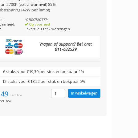
eur: 2700K (extra warmwit) 85%
ebesparing (42W per lamp!)
e:
4058075607774
baarheid:
Op voorraad
d:
Levertijd 1 tot 2 werkdagen
6 stuks voor €19,30 per stuk en bespaar 1%
12 stuks voor €18,52 per stuk en bespaar 5%
,49
Excl. btw
ncl. btw)