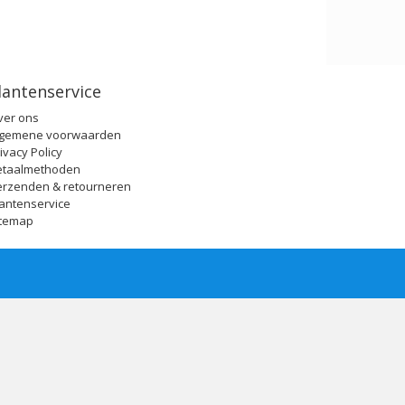
lantenservice
ver ons
lgemene voorwaarden
ivacy Policy
etaalmethoden
erzenden & retourneren
antenservice
itemap