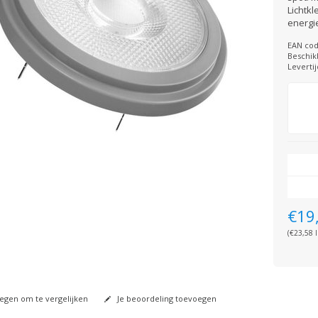
Lichtkl
energi
EAN cod
Beschik
Levertij
€19
(€23,58 I
gen om te vergelijken
Je beoordeling toevoegen