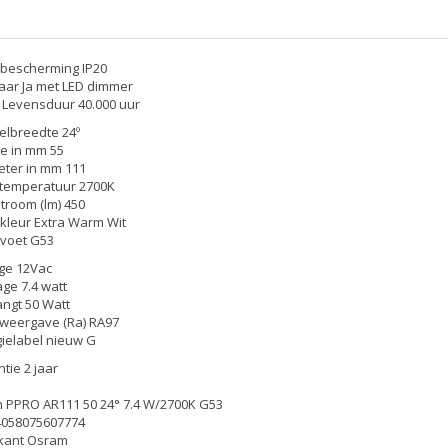
bescherming IP20
ar Ja met LED dimmer
Levensduur 40.000 uur
lbreedte 24º
e in mm 55
ter in mm 111
rtemperatuur 2700K
stroom (lm) 450
leur Extra Warm Wit
voet G53
ge 12Vac
ge 7.4 watt
ngt 50 Watt
weergave (Ra) RA97
ielabel nieuw G
tie 2 jaar
 PPRO AR111 50 24° 7.4 W/2700K G53
4058075607774
ikant Osram