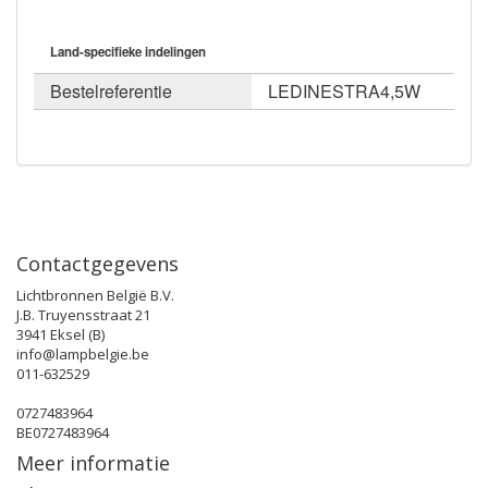
Land-specifieke indelingen
Bestelreferentie
LEDINESTRA4,5W
Contactgegevens
Lichtbronnen België B.V.
J.B. Truyensstraat 21
3941 Eksel (B)
info@lampbelgie.be
011-632529
0727483964
BE0727483964
Meer informatie