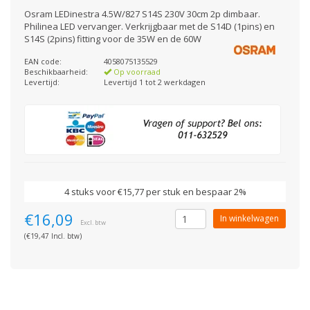
Osram LEDinestra 4.5W/827 S14S 230V 30cm 2p dimbaar.
Philinea LED vervanger. Verkrijgbaar met de S14D (1pins) en
S14S (2pins) fitting voor de 35W en de 60W
EAN code:
4058075135529
Beschikbaarheid:
Op voorraad
Levertijd:
Levertijd 1 tot 2 werkdagen
4 stuks voor €15,77 per stuk en bespaar 2%
€16,09
In winkelwagen
Excl. btw
(€19,47 Incl. btw)