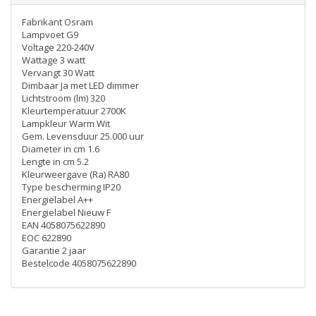
Fabrikant Osram
Lampvoet G9
Voltage 220-240V
Wattage 3 watt
Vervangt 30 Watt
Dimbaar Ja met LED dimmer
Lichtstroom (lm) 320
Kleurtemperatuur 2700K
Lampkleur Warm Wit
Gem. Levensduur 25.000 uur
Diameter in cm 1.6
Lengte in cm 5.2
Kleurweergave (Ra) RA80
Type bescherming IP20
Energielabel A++
Energielabel Nieuw F
EAN 4058075622890
EOC 622890
Garantie 2 jaar
Bestelcode 4058075622890