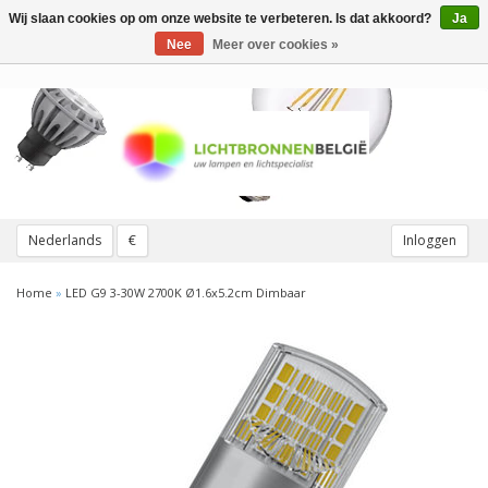
Wij slaan cookies op om onze website te verbeteren. Is dat akkoord?
Ja
Toggle
navigation
Nee
Meer over cookies »
Nederlands
€
Inloggen
Home
»
LED G9 3-30W 2700K Ø1.6x5.2cm Dimbaar