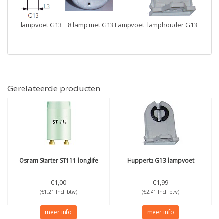
lampvoet G13
T8 lamp met G13 Lampvoet
lamphouder G13
Gerelateerde producten
Osram
Starter ST111 longlife
Huppertz
G13 lampvoet
€1,00
€1,99
(€1,21 Incl. btw)
(€2,41 Incl. btw)
meer info
meer info