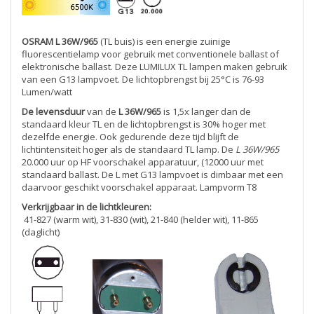
OSRAM L 36W/965
(TL buis) is een energie zuinige
fluorescentielamp voor gebruik met conventionele ballast of
elektronische ballast. Deze LUMILUX TL lampen maken gebruik
van een G13 lampvoet. De lichtopbrengst bij 25°C is 76-93
Lumen/watt
De levensduur
van de
L 36W/965
is 1,5x langer dan de
standaard kleur TL en de lichtopbrengst is 30% hoger met
dezelfde energie. Ook gedurende deze tijd blijft de
lichtintensiteit hoger als de standaard TL lamp. De
L 36W/965
20.000 uur op HF voorschakel apparatuur, (12000 uur met
standaard ballast. De L met G13 lampvoet is dimbaar met een
daarvoor geschikt voorschakel apparaat. Lampvorm T8
Verkrijgbaar in de lichtkleuren:
41-827 (warm wit), 31-830 (wit), 21-840 (helder wit), 11-865
(daglicht)