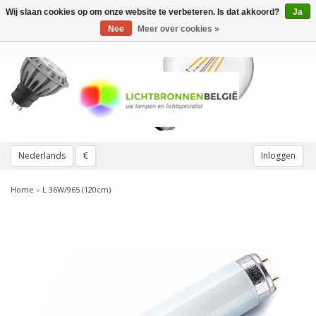
Wij slaan cookies op om onze website te verbeteren. Is dat akkoord?
Ja
Toggle
navigation
Nee
Meer over cookies »
Nederlands
€
Inloggen
Home
»
L 36W/965 (120cm)