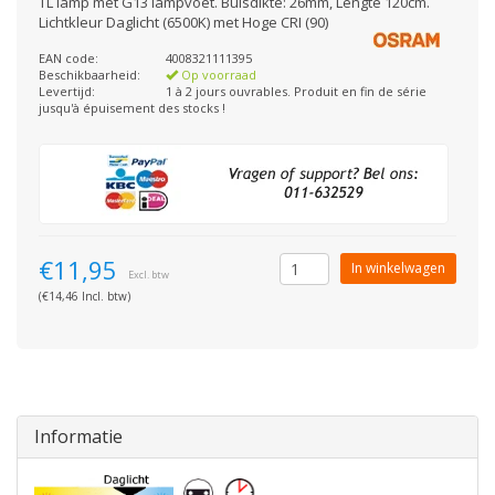
TL lamp met G13 lampvoet. Buisdikte: 26mm, Lengte 120cm.
Lichtkleur Daglicht (6500K) met Hoge CRI (90)
EAN code:
4008321111395
Beschikbaarheid:
Op voorraad
Levertijd:
1 à 2 jours ouvrables. Produit en fin de série
jusqu'à épuisement des stocks !
€11,95
In winkelwagen
Excl. btw
(€14,46 Incl. btw)
Informatie