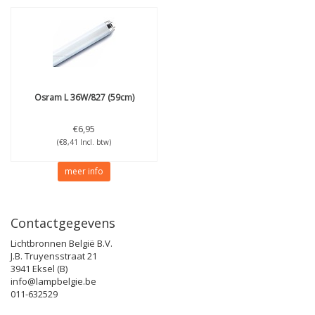
Osram
L 36W/827 (59cm)
€6,95
(€8,41 Incl. btw)
meer info
Contactgegevens
Lichtbronnen België B.V.
J.B. Truyensstraat 21
3941 Eksel (B)
info@lampbelgie.be
011-632529