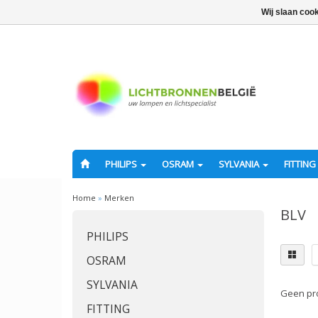
Wij slaan coo
PHILIPS
OSRAM
SYLVANIA
FITTING
Home
»
Merken
BLV
PHILIPS
OSRAM
SYLVANIA
Geen pro
FITTING