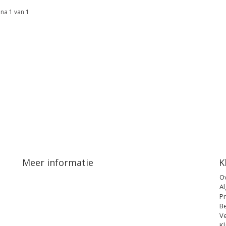
na 1 van 1
Meer informatie
K
O
A
Pr
B
V
Kl