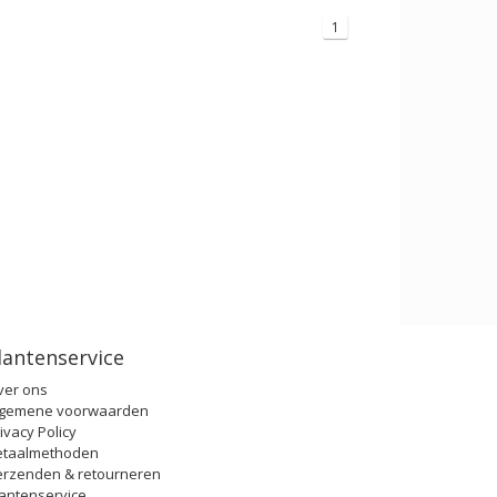
1
lantenservice
ver ons
lgemene voorwaarden
ivacy Policy
etaalmethoden
erzenden & retourneren
antenservice