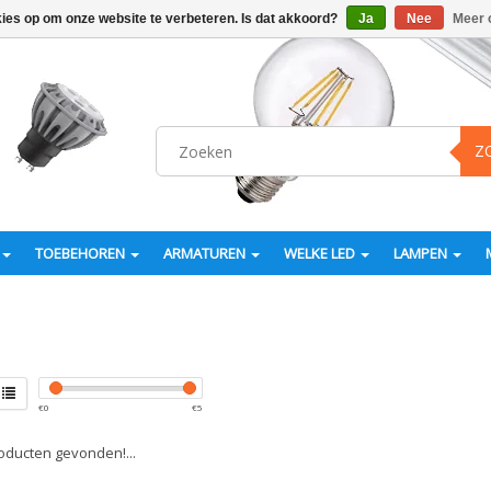
kies op om onze website te verbeteren. Is dat akkoord?
Ja
Nee
Meer 
Z
TOEBEHOREN
ARMATUREN
WELKE LED
LAMPEN
€
0
€
5
ducten gevonden!...