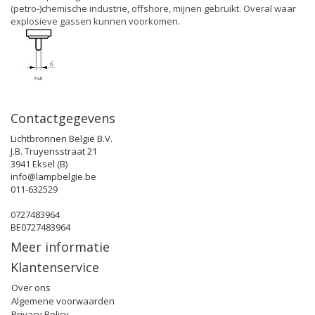
(petro-)chemische industrie, offshore, mijnen gebruikt. Overal waar
explosieve gassen kunnen voorkomen.
Contactgegevens
Lichtbronnen België B.V.
J.B. Truyensstraat 21
3941 Eksel (B)
info@lampbelgie.be
011-632529
0727483964
BE0727483964
Meer informatie
Klantenservice
Over ons
Algemene voorwaarden
Privacy Policy