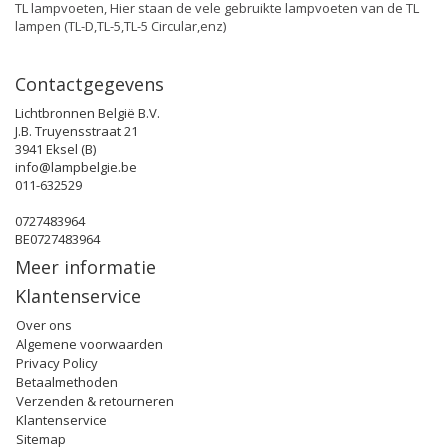
TL lampvoeten, Hier staan de vele gebruikte lampvoeten van de TL
lampen (TL-D,TL-5,TL-5 Circular,enz)
Contactgegevens
Lichtbronnen België B.V.
J.B. Truyensstraat 21
3941 Eksel (B)
info@lampbelgie.be
011-632529
0727483964
BE0727483964
Meer informatie
Klantenservice
Over ons
Algemene voorwaarden
Privacy Policy
Betaalmethoden
Verzenden & retourneren
Klantenservice
Sitemap