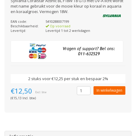
Sylvania Coralstar Actinic BL F18W T8 G13 met UV-A licht wordt
met name gebruikt voor de mooie kleur op koraal in aquaria
en koraalgroei. Vermogen 18W.
EAN code:
5410288007199
Beschikbaarheid:
Op voorraad
Levertijd:
Levertijd 1 tot 2 werkdagen
2 stuks voor €12,25 per stuk en bespaar 2%
€12,50
In winkelwagen
Excl. btw
(€15,13 Incl. btw)