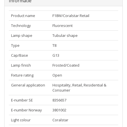
Informatie
Product name
F18W/Coralstar Retail
Technology
Fluorescent
Lamp shape
Tubular shape
Type
T8
Cap/Base
G13
Lamp finish
Frosted/Coated
Fixture rating
Open
General application
Hospitality, Retail, Residential &
Consumer
E-number SE
8356657
E-number Norway
3801002
Light colour
Coralstar