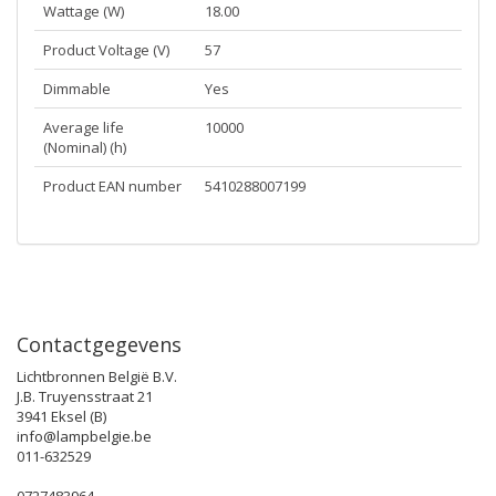
Wattage (W)
18.00
Product Voltage (V)
57
Dimmable
Yes
Average life
10000
(Nominal) (h)
Product EAN number
5410288007199
Contactgegevens
Lichtbronnen België B.V.
J.B. Truyensstraat 21
3941 Eksel (B)
info@lampbelgie.be
011-632529