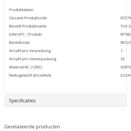
Produktdaten
Gesamt-Produktcode
87279
Bestell-Produktname
TUV 2
EAN/UPC - Produkt
87182
Bestellcode
80123
Anzahl pro Verpackung
1
Anzahl pro Umverpackung
20
Material-Nr. (12NC)
92810
Nettogewicht (Einzelteil)
0.224 
Specificaties
Gerelateerde producten