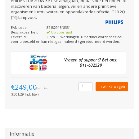
PHILIPS TUV 200W XPT SE amalgaan, Ideaal voor het doden of
inactiveren van bacteria, algen, viri en andere primitieve
organismen lucht-, water- en oppervlaktedesinfectie. G10.2Q
(T6) lampvoet.
EAN code:
8718291548331
Beschikbaarheid:
Op voorraad
Levertijd:
Circa 10 werkdagen. Dit artikel wordt speciaal
voor u besteld en kan niet geannuleerd / geretourneerd worden.
€249,00
In winkelwagen
Excl. btw
(€301,29 Incl. btw)
Informatie