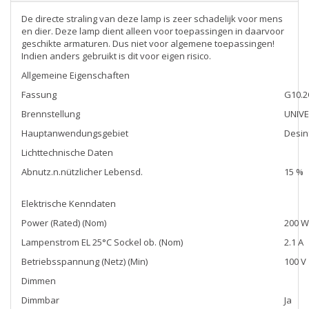
De directe straling van deze lamp is zeer schadelijk voor mens
en dier. Deze lamp dient alleen voor toepassingen in daarvoor
geschikte armaturen. Dus niet voor algemene toepassingen!
Indien anders gebruikt is dit voor eigen risico.
Allgemeine Eigenschaften
Fassung
G10.2
Brennstellung
UNIVE
Hauptanwendungsgebiet
Desin
Lichttechnische Daten
Abnutz.n.nützlicher Lebensd.
15 %
Elektrische Kenndaten
Power (Rated) (Nom)
200 W
Lampenstrom EL 25°C Sockel ob. (Nom)
2.1 A
Betriebsspannung (Netz) (Min)
100 V
Dimmen
Dimmbar
Ja