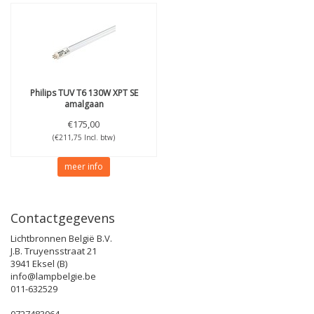
Philips
TUV T6 130W XPT SE
amalgaan
€175,00
(€211,75 Incl. btw)
meer info
Contactgegevens
Lichtbronnen België B.V.
J.B. Truyensstraat 21
3941 Eksel (B)
info@lampbelgie.be
011-632529