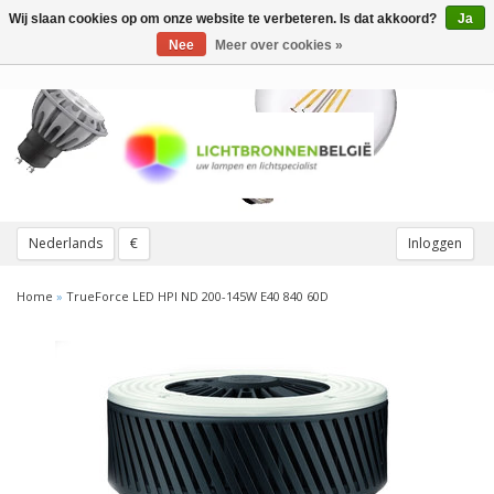
Wij slaan cookies op om onze website te verbeteren. Is dat akkoord?
Ja
Toggle
navigation
Nee
Meer over cookies »
Nederlands
€
Inloggen
Home
»
TrueForce LED HPI ND 200-145W E40 840 60D